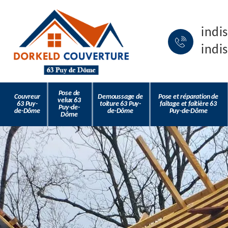
indi
indi
Pose de
Couvreur
Demoussage de
Pose et réparation de
velux 63
63 Puy-
toiture 63 Puy-
faîtage et faîtière 63
Puy-de-
de-Dôme
de-Dôme
Puy-de-Dôme
Dôme