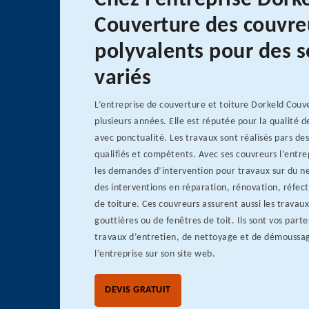
Chez l’entreprise Dork
Couverture des couvre
polyvalents pour des s
variés
L’entreprise de couverture et toiture Dorkeld Couv
plusieurs années. Elle est réputée pour la qualité d
avec ponctualité. Les travaux sont réalisés pars de
qualifiés et compétents. Avec ses couvreurs l’entre
les demandes d’intervention pour travaux sur du neu
des interventions en réparation, rénovation, réfe
de toiture. Ces couvreurs assurent aussi les travaux
gouttières ou de fenêtres de toit. Ils sont vos part
travaux d’entretien, de nettoyage et de démoussa
l’entreprise sur son site web.
DEVIS GRATUIT