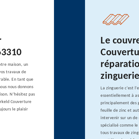
r
Le couvr
63310
Couvertu
réparatio
otre maison, un
vos travaux de
zingueri
rable. En tant que
 nous nous donnons
La zinguerie c’est l
ison. N’hésitez pas
essentiellement à as
rkeld Couverture
principalement des g
jours le plaisir
feuille de zinc et 
intervenir sur un de 
spécialisé comme le 
tous travaux de zing