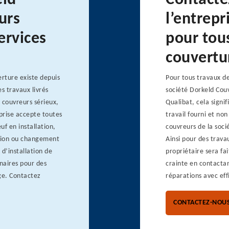
eld
Contacte
urs
l’entrep
ervices
pour tou
couvertu
erture existe depuis
Pour tous travaux de
es travaux livrés
société Dorkeld Couv
s couvreurs sérieux,
Qualibat, cela signif
prise accepte toutes
travail fourni et non
f en installation,
couvreurs de la soci
ction ou changement
Ainsi pour des trava
 d’installation de
propriétaire sera fa
enaires pour des
crainte en contactan
ge. Contactez
réparations avec eff
CONTACTEZ-NOU