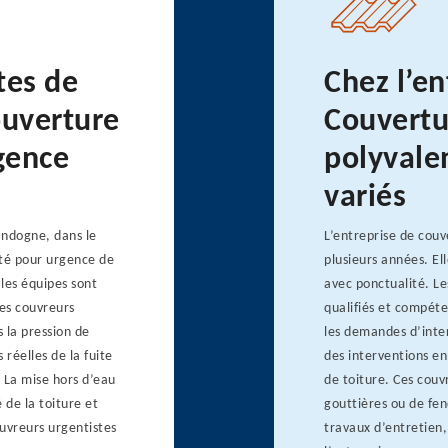
tes de
Chez l’en
ouverture
Couvertu
rgence
polyvale
variés
andogne, dans le
L’entreprise de couv
ité pour urgence de
plusieurs années. Ell
 les équipes sont
avec ponctualité. Le
Les couvreurs
qualifiés et compéte
 la pression de
les demandes d’inter
 réelles de la fuite
des interventions e
. La mise hors d’eau
de toiture. Ces couvr
é de la toiture et
gouttières ou de fen
ouvreurs urgentistes
travaux d’entretien