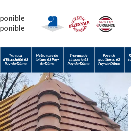
sponible
sponible
Travaux
Nettoyage de
Travaux de
Pose de
R
d'Etanchéité 63
toiture 63 Puy-
zinguerie 63
gouttières 63
t
Puy-de-Dôme
de-Dôme
Puy-de-Dôme
Puy-de-Dôme