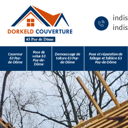
indi
indi
Pose de
Couvreur
Demoussage de
Pose et réparation de
velux 63
63 Puy-
toiture 63 Puy-
faîtage et faîtière 63
Puy-de-
de-Dôme
de-Dôme
Puy-de-Dôme
Dôme