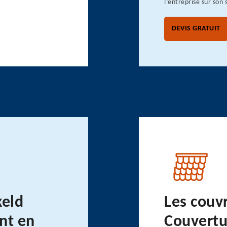
l’entreprise sur son 
DEVIS GRATUIT
keld
Les couv
nt en
Couvertu