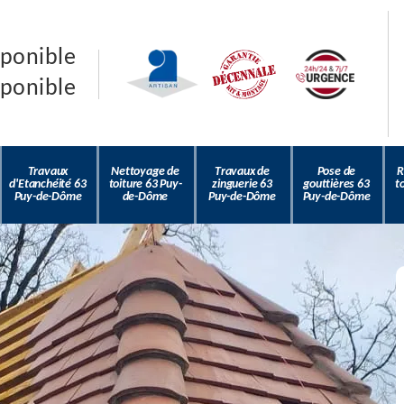
sponible
sponible
Travaux
Nettoyage de
Travaux de
Pose de
R
d'Etanchéité 63
toiture 63 Puy-
zinguerie 63
gouttières 63
t
Puy-de-Dôme
de-Dôme
Puy-de-Dôme
Puy-de-Dôme