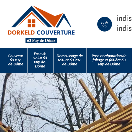
indi
indi
Pose de
Couvreur
Demoussage de
Pose et réparation de
velux 63
63 Puy-
toiture 63 Puy-
faîtage et faîtière 63
Puy-de-
de-Dôme
de-Dôme
Puy-de-Dôme
Dôme