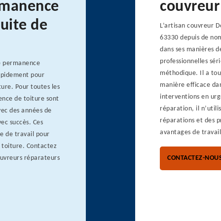
ermanence
couvreur
fuite de
L’artisan couvreur D
63330 depuis de nom
dans ses manières de 
professionnelles sér
de permanence
méthodique. Il a touj
rapidement pour
manière efficace dan
ture. Pour toutes les
interventions en urg
ence de toiture sont
réparation, il n’util
vec des années de
réparations et des p
ec succès. Ces
avantages de travail
e de travail pour
 toiture. Contactez
couvreurs réparateurs
CONTACTEZ-NOU