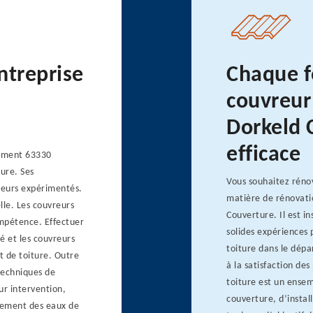
ntreprise
Chaque fo
couvreur
Dorkeld 
efficace
tement 63330
ure. Ses
Vous souhaitez rénov
ueurs expérimentés.
matière de rénovatio
lle. Les couvreurs
Couverture. Il est in
mpétence. Effectuer
solides expériences
é et les couvreurs
toiture dans le dépa
nt de toiture. Outre
à la satisfaction des
 techniques de
toiture est un ense
ur intervention,
couverture, d’insta
rdement des eaux de