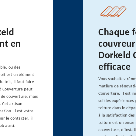
keld
Chaque fo
nt en
couvreur
Dorkeld 
efficace
ble, ou des
oit est un élément
Vous souhaitez rénov
 toit, il faut faire
matière de rénovatio
ld Couverture peut
Couverture. Il est i
t de couverture, mais
solides expériences
. Cet artisan
toiture dans le dépa
ation. Il est votre
à la satisfaction des
ur le contacter, il
toiture est un ense
eb aussi.
couverture, d’insta