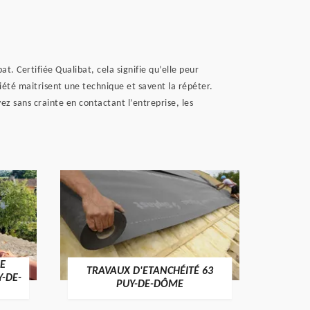
t. Certifiée Qualibat, cela signifie qu’elle peur
ociété maitrisent une technique et savent la répéter.
ez sans crainte en contactant l’entreprise, les
E
TRAVAUX D'ETANCHÉITÉ 63
NET
Y-DE-
PUY-DE-DÔME