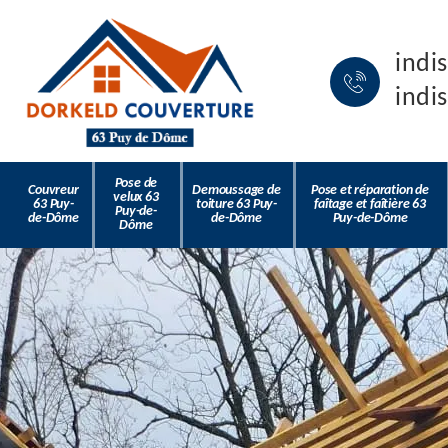
indi
indi
Pose de
Couvreur
Demoussage de
Pose et réparation de
velux 63
63 Puy-
toiture 63 Puy-
faîtage et faîtière 63
Puy-de-
de-Dôme
de-Dôme
Puy-de-Dôme
Dôme