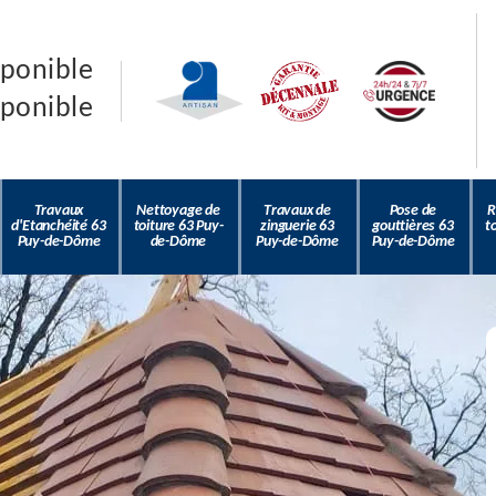
sponible
sponible
Travaux
Nettoyage de
Travaux de
Pose de
R
d'Etanchéité 63
toiture 63 Puy-
zinguerie 63
gouttières 63
t
Puy-de-Dôme
de-Dôme
Puy-de-Dôme
Puy-de-Dôme