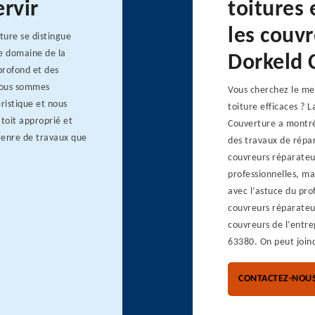
rvir
toitures
les couvr
ture se distingue
le domaine de la
Dorkeld 
profond et des
 Nous sommes
Vous cherchez le mei
ristique et nous
toiture efficaces ? 
toit approprié et
Couverture a montré 
 genre de travaux que
des travaux de répar
couvreurs réparateur
professionnelles, mai
avec l’astuce du prof
couvreurs réparateur
couvreurs de l’entre
63380. On peut joind
CONTACTEZ-NOU