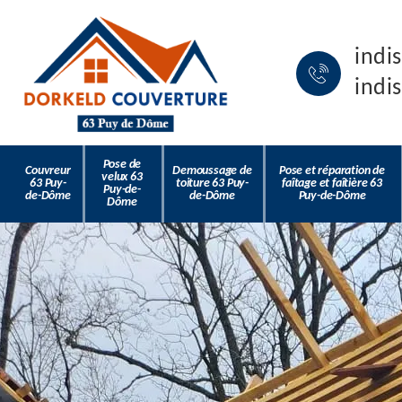
indi
indi
Pose de
Couvreur
Demoussage de
Pose et réparation de
velux 63
63 Puy-
toiture 63 Puy-
faîtage et faîtière 63
Puy-de-
de-Dôme
de-Dôme
Puy-de-Dôme
Dôme