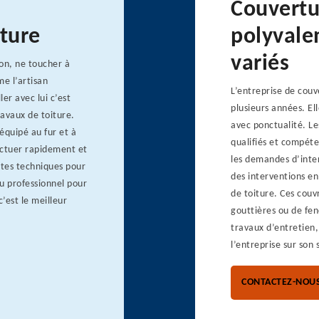
Couvertu
iture
polyvale
variés
on, ne toucher à
e l’artisan
L’entreprise de couv
er avec lui c’est
plusieurs années. Ell
ravaux de toiture.
avec ponctualité. Le
 équipé au fur et à
qualifiés et compéte
ectuer rapidement et
les demandes d’inter
entes techniques pour
des interventions e
du professionnel pour
de toiture. Ces couvr
c’est le meilleur
gouttières ou de fen
travaux d’entretien
l’entreprise sur son 
CONTACTEZ-NOU