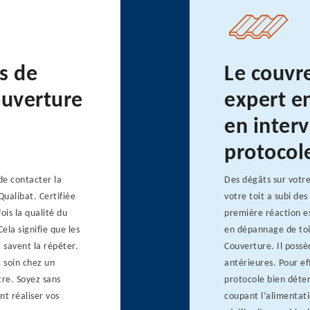
s de
Le couvr
ouverture
expert e
en interv
protocole
de contacter la
Des dégâts sur votre
Qualibat. Certifiée
votre toit a subi de
ois la qualité du
première réaction e
ela signifie que les
en dépannage de toit
 savent la répéter.
Couverture. Il poss
 soin chez un
antérieures. Pour ef
tre. Soyez sans
protocole bien déter
nt réaliser vos
coupant l’alimentatio