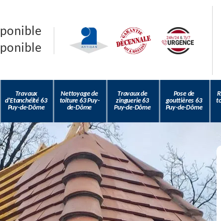
sponible
sponible
Travaux
Nettoyage de
Travaux de
Pose de
R
d'Etanchéité 63
toiture 63 Puy-
zinguerie 63
gouttières 63
t
Puy-de-Dôme
de-Dôme
Puy-de-Dôme
Puy-de-Dôme