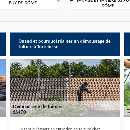
FAÎTAGE ET FAÎTIÈRE 63 PU
PUY-DE-DÔME
DÔME
Quand et pourquoi réaliser un démoussage de
toiture à Tortebesse
En tant qu'expert en entretien de toiture chez