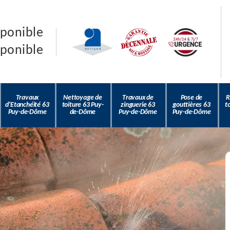
sponible
sponible
Travaux
Nettoyage de
Travaux de
Pose de
R
d'Etanchéité 63
toiture 63 Puy-
zinguerie 63
gouttières 63
t
Puy-de-Dôme
de-Dôme
Puy-de-Dôme
Puy-de-Dôme