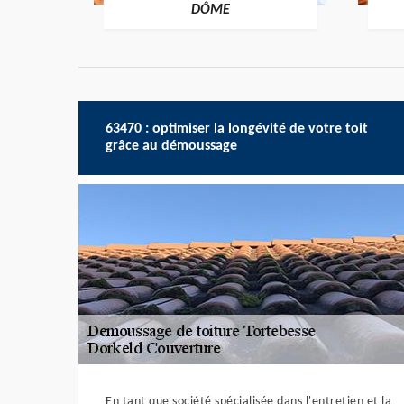
-DÔME
DÔME
63470 : optimiser la longévité de votre toit
grâce au démoussage
En tant que société spécialisée dans l'entretien et la