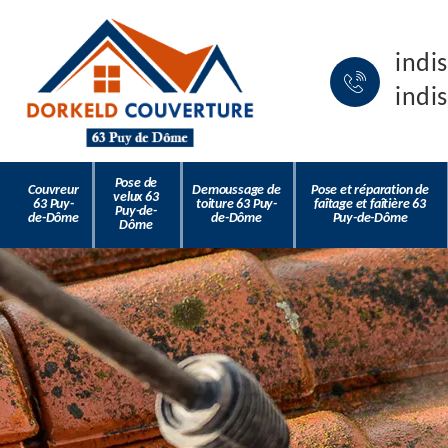
indi
indi
Pose de
Couvreur
Demoussage de
Pose et réparation de
velux 63
63 Puy-
toiture 63 Puy-
faîtage et faîtière 63
Puy-de-
de-Dôme
de-Dôme
Puy-de-Dôme
Dôme