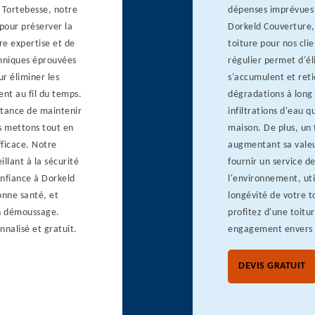
 Tortebesse, notre
dépenses imprévues 
 pour préserver la
Dorkeld Couverture
tre expertise et de
toiture pour nos cli
chniques éprouvées
régulier permet d'él
r éliminer les
s'accumulent et reti
ent au fil du temps.
dégradations à long 
tance de maintenir
infiltrations d'eau 
us mettons tout en
maison. De plus, un 
fficace. Notre
augmentant sa valeur
illant à la sécurité
fournir un service 
confiance à Dorkeld
l'environnement, uti
onne santé, et
longévité de votre t
en démoussage.
profitez d'une toitu
nalisé et gratuit.
engagement envers n
DEVIS GRATUIT