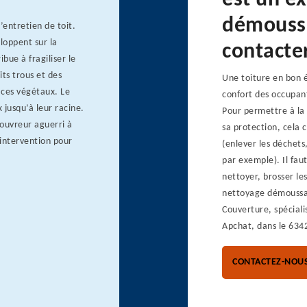
est un e
démoussa
’entretien de toit.
loppent sur la
contacte
ibue à fragiliser le
its trous et des
Une toiture en bon é
 ces végétaux. Le
confort des occupant
 jusqu’à leur racine.
Pour permettre à la 
ouvreur aguerri à
sa protection, cela 
 intervention pour
(enlever les déchets,
par exemple). Il fau
nettoyer, brosser le
nettoyage démoussag
Couverture, spéciali
Apchat, dans le 634
CONTACTEZ-NOU