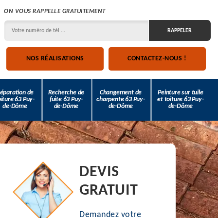
ON VOUS RAPPELLE GRATUITEMENT
NOS RÉALISATIONS
CONTACTEZ-NOUS !
éparation de
Recherche de
Changement de
Peinture sur tuile
oiture 63 Puy-
fuite 63 Puy-
charpente 63 Puy-
et toiture 63 Puy-
de-Dôme
de-Dôme
de-Dôme
de-Dôme
DEVIS
GRATUIT
Demandez votre