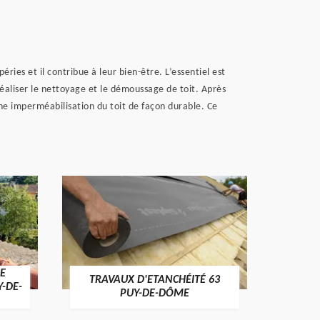
ries et il contribue à leur bien-être. L’essentiel est
réaliser le nettoyage et le démoussage de toit. Après
une imperméabilisation du toit de façon durable. Ce
E
TRAVAUX D'ETANCHÉITÉ 63
NET
Y-DE-
PUY-DE-DÔME