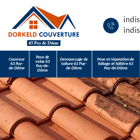
indi
indi
Pose de
Couvreur
Demoussage de
Pose et réparation de
velux 63
63 Puy-
toiture 63 Puy-
faîtage et faîtière 63
Puy-de-
de-Dôme
de-Dôme
Puy-de-Dôme
Dôme