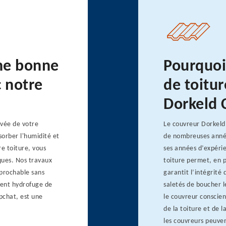
une bonne
Pourquoi
c notre
de toitur
Dorkeld 
evée de votre
Le couvreur Dorkeld 
sorber l'humidité et
de nombreuses années
e toiture, vous
ses années d’expérie
ques. Nos travaux
toiture permet, en p
éprochable sans
garantit l’intégrité
ement hydrofuge de
saletés de boucher 
pchat, est une
le couvreur conscien
de la toiture et de 
les couvreurs peuve