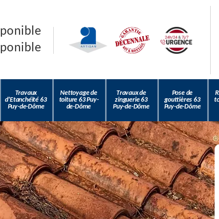
sponible
sponible
Travaux
Nettoyage de
Travaux de
Pose de
R
d'Etanchéité 63
toiture 63 Puy-
zinguerie 63
gouttières 63
t
Puy-de-Dôme
de-Dôme
Puy-de-Dôme
Puy-de-Dôme