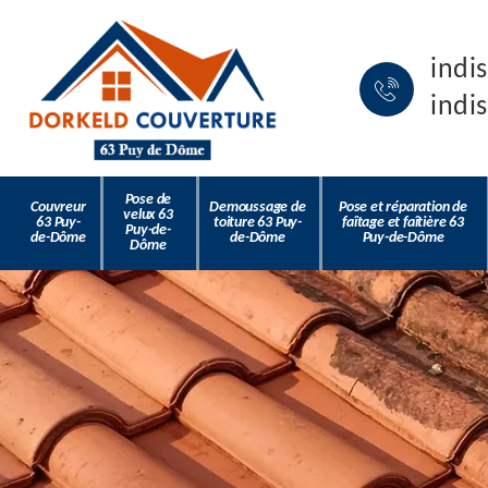
indi
indi
Pose de
Couvreur
Demoussage de
Pose et réparation de
velux 63
63 Puy-
toiture 63 Puy-
faîtage et faîtière 63
Puy-de-
de-Dôme
de-Dôme
Puy-de-Dôme
Dôme