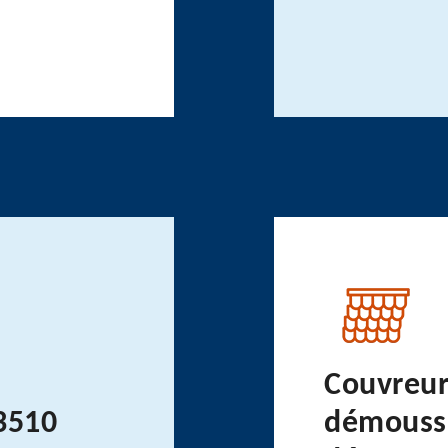
Couvreur
63510
démoussa