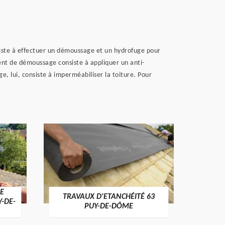
onsiste à effectuer un démoussage et un hydrofuge pour
ent de démoussage consiste à appliquer un anti-
e, lui, consiste à imperméabiliser la toiture. Pour
E
TRAVAUX D'ETANCHÉITÉ 63
NET
Y-DE-
PUY-DE-DÔME