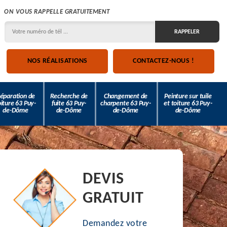
ON VOUS RAPPELLE GRATUITEMENT
NOS RÉALISATIONS
CONTACTEZ-NOUS !
éparation de
Recherche de
Changement de
Peinture sur tuile
oiture 63 Puy-
fuite 63 Puy-
charpente 63 Puy-
et toiture 63 Puy-
de-Dôme
de-Dôme
de-Dôme
de-Dôme
DEVIS
GRATUIT
Demandez votre