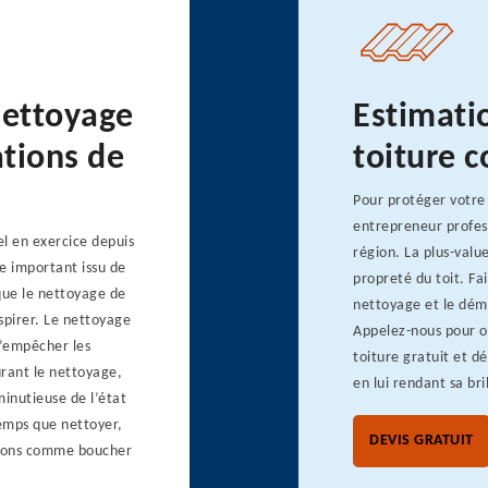
nettoyage
Estimati
ations de
toiture 
Pour protéger votre 
entrepreneur profess
l en exercice depuis
région. La plus-valu
e important issu de
propreté du toit. Fa
 que le nettoyage de
nettoyage et le démo
spirer. Le nettoyage
Appelez-nous pour o
d’empêcher les
toiture gratuit et dé
urant le nettoyage,
en lui rendant sa bri
minutieuse de l’état
temps que nettoyer,
DEVIS GRATUIT
ations comme boucher