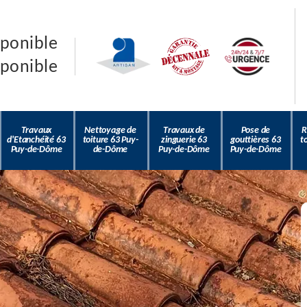
sponible
sponible
Travaux
Nettoyage de
Travaux de
Pose de
R
d'Etanchéité 63
toiture 63 Puy-
zinguerie 63
gouttières 63
t
Puy-de-Dôme
de-Dôme
Puy-de-Dôme
Puy-de-Dôme