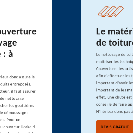
ouverture
Le matér
oyage
de toitur
 : à
Le nettoyage de toit
maitriser les techni
Couverture, les arti
afin d’effectuer les 
rieur donc assure le
important d’avoir les
oduits entreposés.
important de les mani
teur, il faut assurer
effet, une chute est 
x de nettoyage
conseillé de faire ap
ucher les gouttières
N’hésitez donc pas à
 de démoussage :
ses. Pour un
au couvreur Dorkeld
DEVIS GRATUIT