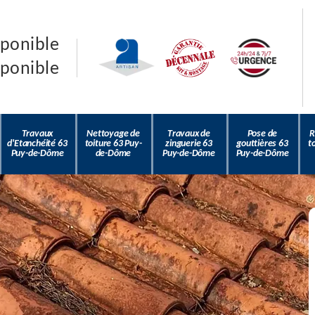
sponible
sponible
Travaux
Nettoyage de
Travaux de
Pose de
R
d'Etanchéité 63
toiture 63 Puy-
zinguerie 63
gouttières 63
t
Puy-de-Dôme
de-Dôme
Puy-de-Dôme
Puy-de-Dôme