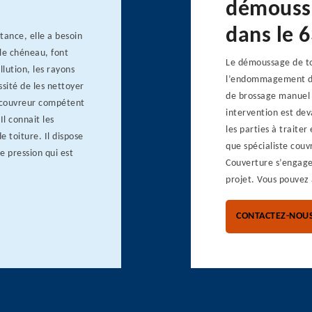
démoussa
dans le 
tance, elle a besoin
 le chéneau, font
Le démoussage de to
llution, les rayons
l’endommagement de
ssité de les nettoyer
de brossage manuel 
 couvreur compétent
intervention est de
Il connait les
les parties à traiter
 toiture. Il dispose
que spécialiste cou
e pression qui est
Couverture s’engage 
projet. Vous pouvez
CONTACTEZ-NOU