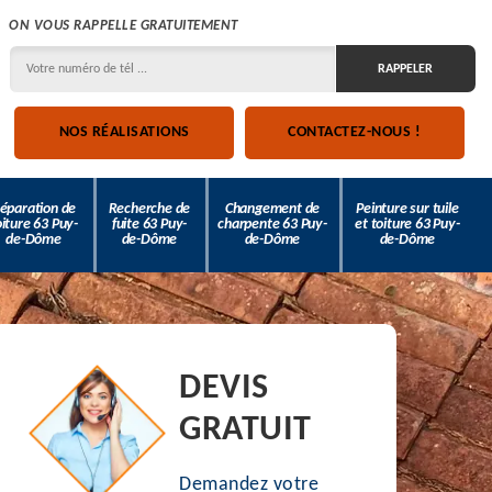
ON VOUS RAPPELLE GRATUITEMENT
NOS RÉALISATIONS
CONTACTEZ-NOUS !
éparation de
Recherche de
Changement de
Peinture sur tuile
oiture 63 Puy-
fuite 63 Puy-
charpente 63 Puy-
et toiture 63 Puy-
de-Dôme
de-Dôme
de-Dôme
de-Dôme
DEVIS
GRATUIT
Demandez votre