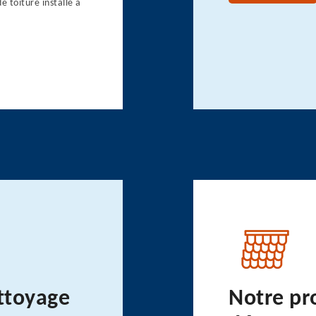
 toiture installé à
ttoyage
Notre pr