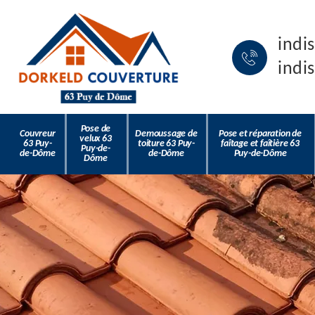
indi
indi
Pose de
Couvreur
Demoussage de
Pose et réparation de
velux 63
63 Puy-
toiture 63 Puy-
faîtage et faîtière 63
Puy-de-
de-Dôme
de-Dôme
Puy-de-Dôme
Dôme