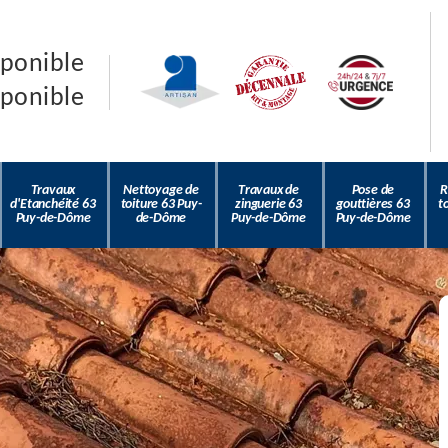
sponible
sponible
Travaux
Nettoyage de
Travaux de
Pose de
R
d'Etanchéité 63
toiture 63 Puy-
zinguerie 63
gouttières 63
t
Puy-de-Dôme
de-Dôme
Puy-de-Dôme
Puy-de-Dôme