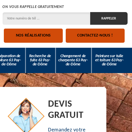
ON VOUS RAPPELLE GRATUITEMENT
NOS RÉALISATIONS
CONTACTEZ-NOUS !
éparation de
Recherche de
Changement de
Peinture sur tuile
oiture 63 Puy-
fuite 63 Puy-
charpente 63 Puy-
et toiture 63 Puy-
de-Dôme
de-Dôme
de-Dôme
de-Dôme
DEVIS
GRATUIT
Demandez votre