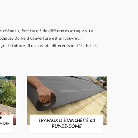
le chéneau, font face à de différentes attaques. La
ériodique. Dorkeld Couverture est un couvreur
e de toiture. Il dispose de différents matériels tels
E
TRAVAUX D'ETANCHÉITÉ 63
NET
Y-DE-
PUY-DE-DÔME