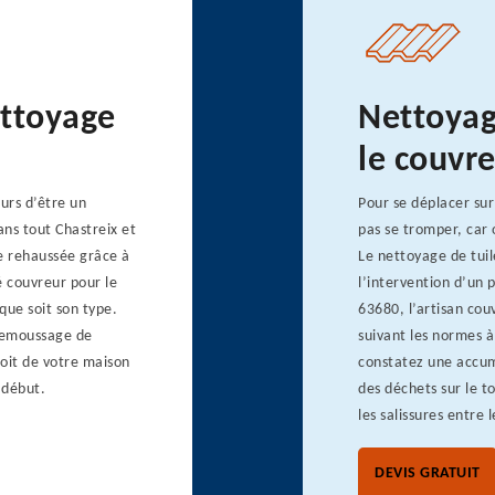
ettoyage
Nettoyage
le couvr
urs d’être un
Pour se déplacer sur
ns tout Chastreix et
pas se tromper, car
te rehaussée grâce à
Le nettoyage de tuil
é couvreur pour le
l’intervention d’un 
que soit son type.
63680, l’artisan cou
demoussage de
suivant les normes à
 toit de votre maison
constatez une accumu
 début.
des déchets sur le to
les salissures entre l
DEVIS GRATUIT