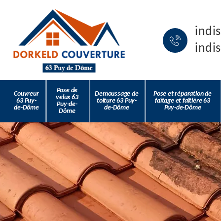
indi
indi
Pose de
Couvreur
Demoussage de
Pose et réparation de
velux 63
63 Puy-
toiture 63 Puy-
faîtage et faîtière 63
Puy-de-
de-Dôme
de-Dôme
Puy-de-Dôme
Dôme