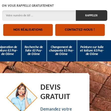
ON VOUS RAPPELLE GRATUITEMENT
NOS RÉALISATIONS
CONTACTEZ-NOUS !
éparation de
Recherche de
Changement de
Peinture sur tuile
oiture 63 Puy-
fuite 63 Puy-
charpente 63 Puy-
et toiture 63 Puy-
de-Dôme
de-Dôme
de-Dôme
de-Dôme
DEVIS
GRATUIT
Demandez votre