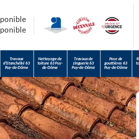
sponible
sponible
Travaux
Nettoyage de
Travaux de
Pose de
R
d'Etanchéité 63
toiture 63 Puy-
zinguerie 63
gouttières 63
t
Puy-de-Dôme
de-Dôme
Puy-de-Dôme
Puy-de-Dôme