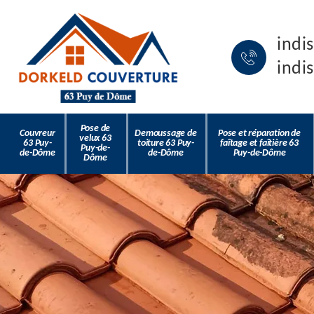
indi
indi
Pose de
Couvreur
Demoussage de
Pose et réparation de
velux 63
63 Puy-
toiture 63 Puy-
faîtage et faîtière 63
Puy-de-
de-Dôme
de-Dôme
Puy-de-Dôme
Dôme