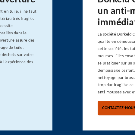
ouverture
Dorkeld 
un anti-
 en tuile, il ne faut
ériau très fragile.
immédia
écessite
railles dans le
La société Dorkeld 
uverture assure des
qualité en démoussa
age de tuile.
cette société, les tu
 déchets sur votre
mousses. Elles envah
 à l’expérience des
se pratiquer sur un 
démoussage parfait,
nettoyage par brossa
trop dur fragilise c
anti-mousses avec ef
CONTACTEZ-NOU