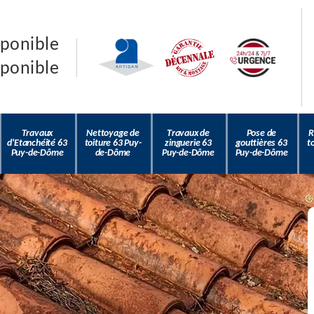
sponible
sponible
Travaux
Nettoyage de
Travaux de
Pose de
R
d'Etanchéité 63
toiture 63 Puy-
zinguerie 63
gouttières 63
t
Puy-de-Dôme
de-Dôme
Puy-de-Dôme
Puy-de-Dôme