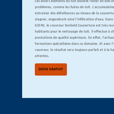
Les divers éléments du toit doivent rester en bon ét
problèmes, comme les fuites de toit. L’accumulatio
entrainer des défaillances au niveau de la couvertu
stagner, engendrant ainsi l’infiltration d’eau. Dan
63590, le couvreur Dorkeld Couverture est très r
habitants pour le nettoyage de toit. Il effectue à c
prestations de qualité supérieure. En effet, l’artisan
formations spécialisées dans ce domaine. Et avec l
couvreur, le résultat sera toujours parfait et à la h
attentes.
DEVIS GRATUIT