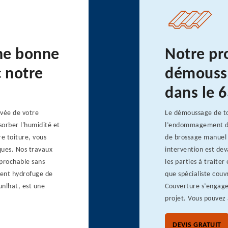
une bonne
Notre pr
c notre
démoussa
dans le 
evée de votre
Le démoussage de to
sorber l'humidité et
l’endommagement de
e toiture, vous
de brossage manuel 
ques. Nos travaux
intervention est de
éprochable sans
les parties à traiter
ement hydrofuge de
que spécialiste cou
unlhat, est une
Couverture s’engage 
projet. Vous pouvez
DEVIS GRATUIT