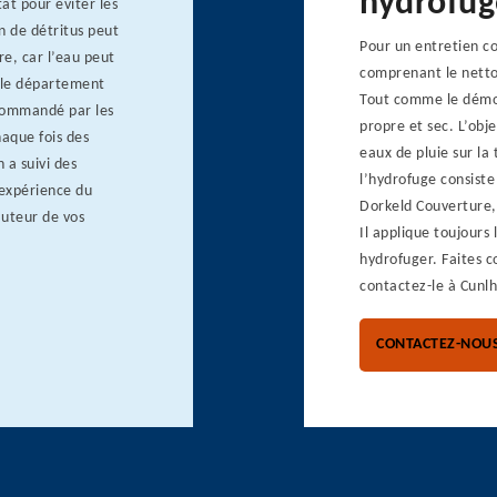
hydrofug
at pour éviter les
n de détritus peut
Pour un entretien com
re, car l’eau peut
comprenant le netto
s le département
Tout comme le démou
ecommandé par les
propre et sec. L’obje
haque fois des
eaux de pluie sur la
 a suivi des
l’hydrofuge consiste
’expérience du
Dorkeld Couverture, 
auteur de vos
Il applique toujours
hydrofuger. Faites c
contactez-le à Cunlh
CONTACTEZ-NOU