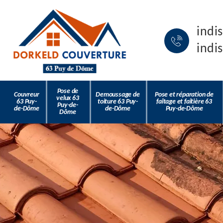
indi
indi
Pose de
Couvreur
Demoussage de
Pose et réparation de
velux 63
63 Puy-
toiture 63 Puy-
faîtage et faîtière 63
Puy-de-
de-Dôme
de-Dôme
Puy-de-Dôme
Dôme