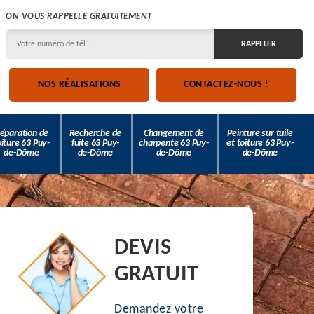
ON VOUS RAPPELLE GRATUITEMENT
NOS RÉALISATIONS
CONTACTEZ-NOUS !
éparation de
Recherche de
Changement de
Peinture sur tuile
oiture 63 Puy-
fuite 63 Puy-
charpente 63 Puy-
et toiture 63 Puy-
de-Dôme
de-Dôme
de-Dôme
de-Dôme
DEVIS
GRATUIT
Demandez votre