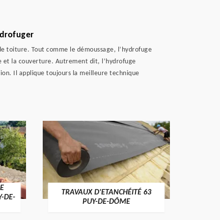
ydrofuger
 de toiture. Tout comme le démoussage, l’hydrofuge
ure et la couverture. Autrement dit, l’hydrofuge
ion. Il applique toujours la meilleure technique
E
TRAVAUX D'ETANCHÉITÉ 63
NET
Y-DE-
PUY-DE-DÔME