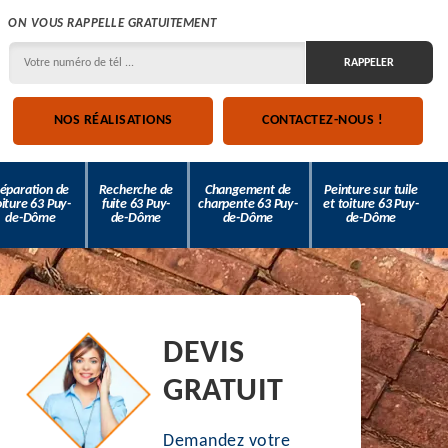
ON VOUS RAPPELLE GRATUITEMENT
NOS RÉALISATIONS
CONTACTEZ-NOUS !
éparation de
Recherche de
Changement de
Peinture sur tuile
oiture 63 Puy-
fuite 63 Puy-
charpente 63 Puy-
et toiture 63 Puy-
de-Dôme
de-Dôme
de-Dôme
de-Dôme
DEVIS
GRATUIT
Demandez votre