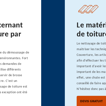
ncernant
Le matér
ure par
de toitur
Le nettoyage de toit
maitriser les techni
ste du démoussage de
Couverture, les arti
 environnantes. Fort
afin d’effectuer les 
les demandes de
important d’avoir les
ilise différents
important de les mani
 servir de brosse
effet, une chute est 
re. C’est un
conseillé de faire ap
sage de toiture est
N’hésitez donc pas à
ns exception ont été
DEVIS GRATUIT