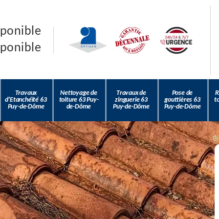
sponible
sponible
Travaux
Nettoyage de
Travaux de
Pose de
R
d'Etanchéité 63
toiture 63 Puy-
zinguerie 63
gouttières 63
t
Puy-de-Dôme
de-Dôme
Puy-de-Dôme
Puy-de-Dôme