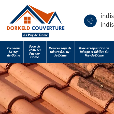
indi
indi
Pose de
Couvreur
Demoussage de
Pose et réparation de
velux 63
63 Puy-
toiture 63 Puy-
faîtage et faîtière 63
Puy-de-
de-Dôme
de-Dôme
Puy-de-Dôme
Dôme