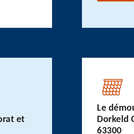
Le démou
orat et
Dorkeld 
63300