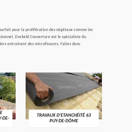
parfait pour la prolifération des végétaux comme les
sionnel. Dorkeld Couverture est le spécialiste du
iers entrainent des microfissures. Faites donc
E
TRAVAUX D'ETANCHÉITÉ 63
NET
Y-DE-
PUY-DE-DÔME