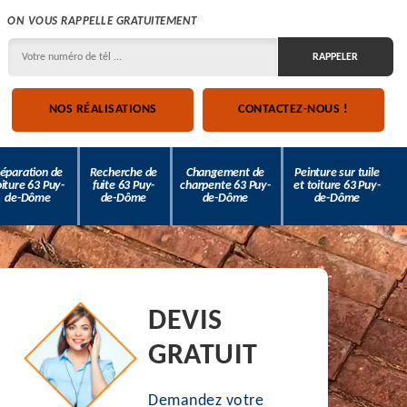
ON VOUS RAPPELLE GRATUITEMENT
NOS RÉALISATIONS
CONTACTEZ-NOUS !
éparation de
Recherche de
Changement de
Peinture sur tuile
oiture 63 Puy-
fuite 63 Puy-
charpente 63 Puy-
et toiture 63 Puy-
de-Dôme
de-Dôme
de-Dôme
de-Dôme
DEVIS
GRATUIT
Demandez votre