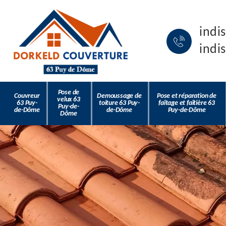
indi
indi
Pose de
Couvreur
Demoussage de
Pose et réparation de
velux 63
63 Puy-
toiture 63 Puy-
faîtage et faîtière 63
Puy-de-
de-Dôme
de-Dôme
Puy-de-Dôme
Dôme