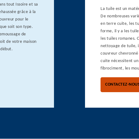
ns tout Issoire et sa
La tuile est un maté
rehaussée grâce à la
De nombreuses variét
couvreur pour le
en terre cuite, les t
que soit son type.
forme, il y a les tui
demoussage de
les tuiles romanes. 
 toit de votre maison
nettoyage de tuile, i
 début.
couvreur chevronné 
cuite nécessitent u
fibrociment, les mous
CONTACTEZ-NOU