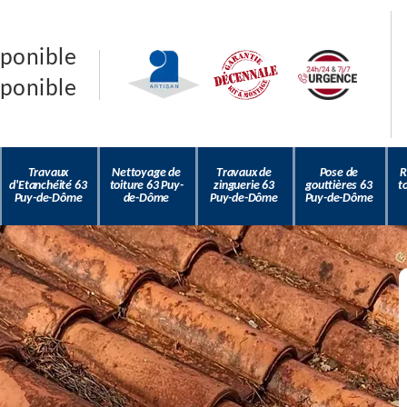
sponible
sponible
Travaux
Nettoyage de
Travaux de
Pose de
R
d'Etanchéité 63
toiture 63 Puy-
zinguerie 63
gouttières 63
t
Puy-de-Dôme
de-Dôme
Puy-de-Dôme
Puy-de-Dôme