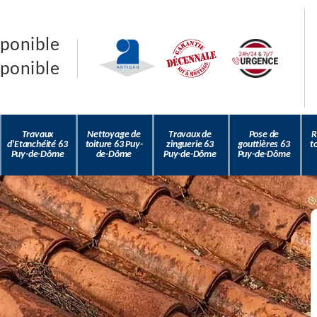
sponible
sponible
Travaux
Nettoyage de
Travaux de
Pose de
R
d'Etanchéité 63
toiture 63 Puy-
zinguerie 63
gouttières 63
t
Puy-de-Dôme
de-Dôme
Puy-de-Dôme
Puy-de-Dôme