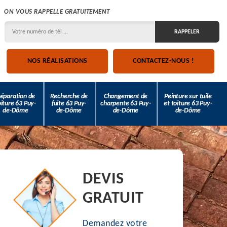
ON VOUS RAPPELLE GRATUITEMENT
NOS RÉALISATIONS
CONTACTEZ-NOUS !
éparation de
Recherche de
Changement de
Peinture sur tuile
oiture 63 Puy-
fuite 63 Puy-
charpente 63 Puy-
et toiture 63 Puy-
de-Dôme
de-Dôme
de-Dôme
de-Dôme
DEVIS
GRATUIT
Demandez votre