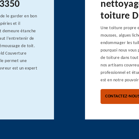
63350
nettoyag
toiture 
 de le garder en bon
péries et il
Une toiture propre e
toit demeure étanche
mousses, algues lich
aut l’entretenir de
endommager les tuiles
 démoussage de toit.
pourquoi nous vous 
eld Couverture
de toiture dans tout
Elle permet une
nos artisans couvreu
uvreur est un expert
professionnel et étu
est en notre pouvoir
CONTACTEZ-NOU