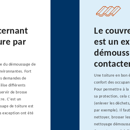
ncernant
Le couvr
ure par
est un e
démoussa
contacte
ste du démoussage de
nvironnantes. Fort
Une toiture en bon é
les demandes de
confort des occupant
ilise différents
Pour permettre à la 
 servir de brosse
sa protection, cela 
re. C’est un
(enlever les déchets,
sage de toiture est
par exemple). Il fau
ns exception ont été
nettoyer, brosser le
nettoyage démoussag