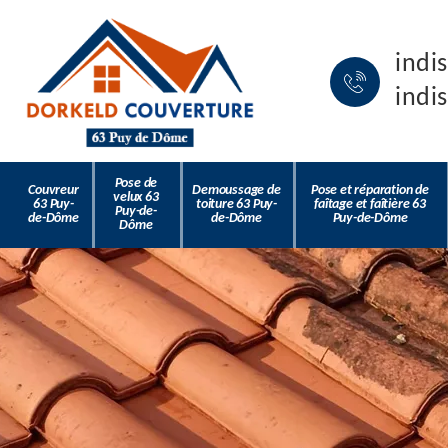
indi
indi
Pose de
Couvreur
Demoussage de
Pose et réparation de
velux 63
63 Puy-
toiture 63 Puy-
faîtage et faîtière 63
Puy-de-
de-Dôme
de-Dôme
Puy-de-Dôme
Dôme