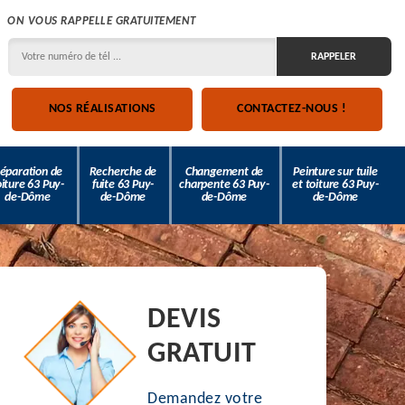
ON VOUS RAPPELLE GRATUITEMENT
NOS RÉALISATIONS
CONTACTEZ-NOUS !
éparation de
Recherche de
Changement de
Peinture sur tuile
oiture 63 Puy-
fuite 63 Puy-
charpente 63 Puy-
et toiture 63 Puy-
de-Dôme
de-Dôme
de-Dôme
de-Dôme
DEVIS
GRATUIT
Demandez votre