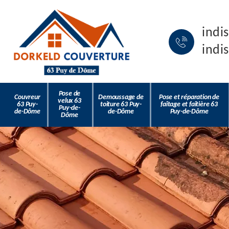
indi
indi
Pose de
Couvreur
Demoussage de
Pose et réparation de
velux 63
63 Puy-
toiture 63 Puy-
faîtage et faîtière 63
Puy-de-
de-Dôme
de-Dôme
Puy-de-Dôme
Dôme