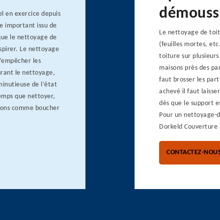
démouss
l en exercice depuis
e important issu de
Le nettoyage de toit
 que le nettoyage de
(feuilles mortes, etc
spirer. Le nettoyage
toiture sur plusieurs
d’empêcher les
maisons près des par
urant le nettoyage,
faut brosser les par
minutieuse de l’état
achevé il faut lais
temps que nettoyer,
dès que le support e
ations comme boucher
Pour un nettoyage-
Dorkeld Couverture 
CONTACTEZ-NOU