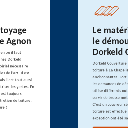
ttoyage
Le matéri
le Agnon
le démou
Dorkeld 
en où il faut
 Chez Dorkeld
Dorkeld Couverture e
tériel nécessaire
toiture à La Chapell
es de l’art. Il est
environnantes. Fort 
is il est tout aussi
les demandes de démo
triser les gestes. En
utilise différents out
 est toujours
servir de brosse mét
tretien de toiture.
C’est un couvreur s
ure !
toiture est effectué 
exception ont été sat