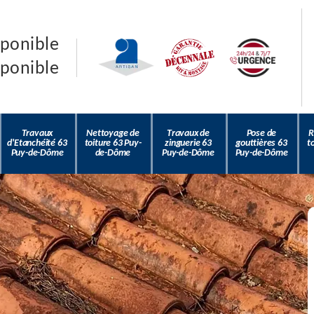
sponible
sponible
Travaux
Nettoyage de
Travaux de
Pose de
R
d'Etanchéité 63
toiture 63 Puy-
zinguerie 63
gouttières 63
t
Puy-de-Dôme
de-Dôme
Puy-de-Dôme
Puy-de-Dôme