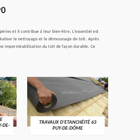
90
ries et il contribue à leur bien-être. L’essentiel est
réaliser le nettoyage et le démoussage de toit. Après
une imperméabilisation du toit de façon durable. Ce
E
TRAVAUX D'ETANCHÉITÉ 63
NET
Y-DE-
PUY-DE-DÔME