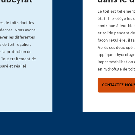
oubeyrat
dans le 
Le toit est tellemen
état. Il protège les 
s de toits dont les
contribue à leur bie
modernes. Nous avons
et solide pendant de
ver les différentes
façon régulière, il f
de toit régulier,
Après ces deux opéra
e la protection de
applique l’hydrofuge
. Tout traitement de
imperméabilisation d
paré et réalisé
en hydrofuge de toit
CONTACTEZ-NOU