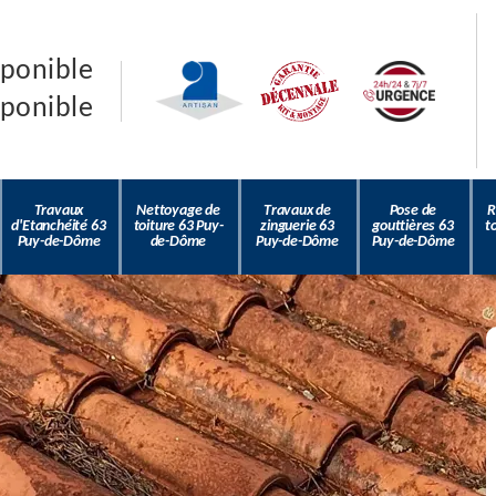
sponible
sponible
Travaux
Nettoyage de
Travaux de
Pose de
R
d'Etanchéité 63
toiture 63 Puy-
zinguerie 63
gouttières 63
t
Puy-de-Dôme
de-Dôme
Puy-de-Dôme
Puy-de-Dôme