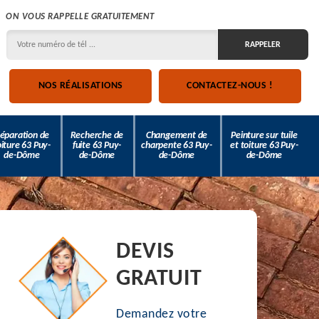
ON VOUS RAPPELLE GRATUITEMENT
NOS RÉALISATIONS
CONTACTEZ-NOUS !
éparation de
Recherche de
Changement de
Peinture sur tuile
oiture 63 Puy-
fuite 63 Puy-
charpente 63 Puy-
et toiture 63 Puy-
de-Dôme
de-Dôme
de-Dôme
de-Dôme
DEVIS
GRATUIT
Demandez votre