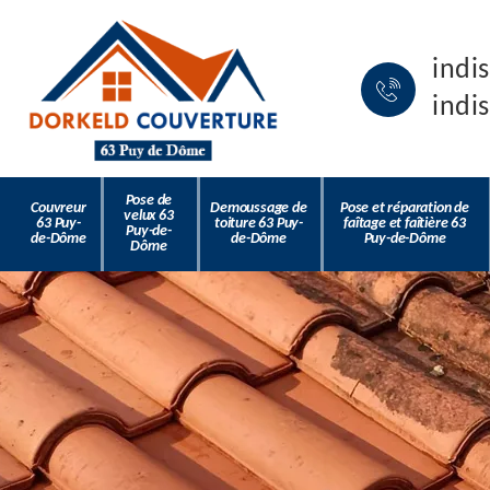
indi
indi
Pose de
Couvreur
Demoussage de
Pose et réparation de
velux 63
63 Puy-
toiture 63 Puy-
faîtage et faîtière 63
Puy-de-
de-Dôme
de-Dôme
Puy-de-Dôme
Dôme