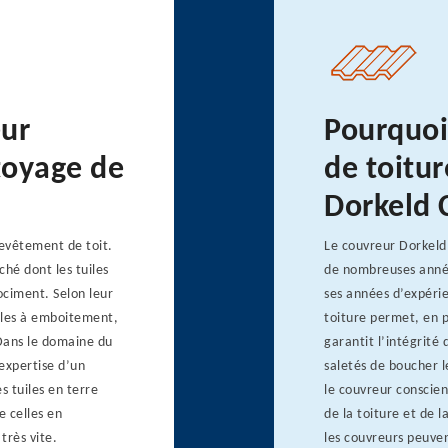
eur
Pourquoi
toyage de
de toitur
Dorkeld 
revêtement de toit.
Le couvreur Dorkeld 
hé dont les tuiles
de nombreuses années
rociment. Selon leur
ses années d’expérie
tuiles à emboitement,
toiture permet, en p
 Dans le domaine du
garantit l’intégrité
’expertise d’un
saletés de boucher 
 tuiles en terre
le couvreur conscien
 celles en
de la toiture et de 
très vite.
les couvreurs peuve