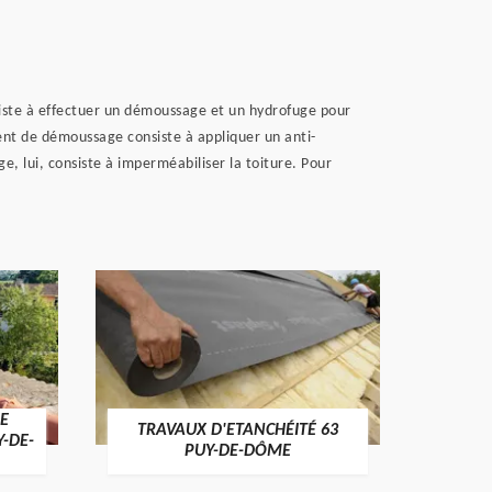
onsiste à effectuer un démoussage et un hydrofuge pour
ent de démoussage consiste à appliquer un anti-
e, lui, consiste à imperméabiliser la toiture. Pour
E
TRAVAUX D'ETANCHÉITÉ 63
NET
Y-DE-
PUY-DE-DÔME