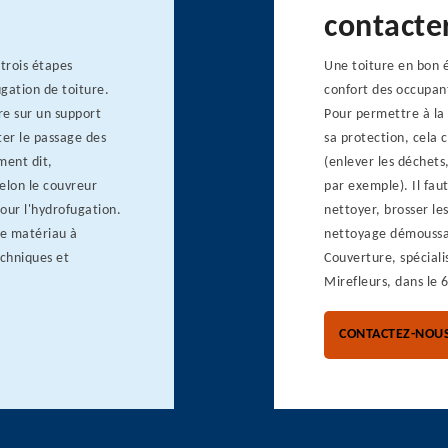
contacte
 trois étapes
Une toiture en bon é
gation de toiture.
confort des occupant
re sur un support
Pour permettre à la 
iter le passage des
sa protection, cela 
ment dit,
(enlever les déchets,
Selon le couvreur
par exemple). Il fau
pour l'hydrofugation.
nettoyer, brosser le
le matériau à
nettoyage démoussag
echniques et
Couverture, spéciali
Mirefleurs, dans le 
CONTACTEZ-NOU