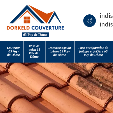
indi
indi
Pose de
Couvreur
Demoussage de
Pose et réparation de
velux 63
63 Puy-
toiture 63 Puy-
faîtage et faîtière 63
Puy-de-
de-Dôme
de-Dôme
Puy-de-Dôme
Dôme