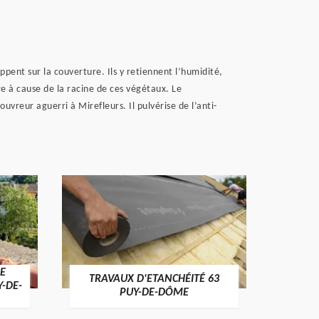
ppent sur la couverture. Ils y retiennent l’humidité,
tre à cause de la racine de ces végétaux. Le
vreur aguerri à Mirefleurs. Il pulvérise de l’anti-
E
TRAVAUX D'ETANCHÉITÉ 63
NET
Y-DE-
PUY-DE-DÔME