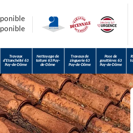
sponible
sponible
Travaux
Nettoyage de
Travaux de
Pose de
R
d'Etanchéité 63
toiture 63 Puy-
zinguerie 63
gouttières 63
t
Puy-de-Dôme
de-Dôme
Puy-de-Dôme
Puy-de-Dôme