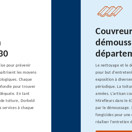
Couvreur
n
démoussa
30
départe
ise pour prévenir
Le nettoyage et le 
îtrisent les moyens
pour but d’entreteni
cologiques. Chaque
exposition à diverse
ofondie pour trouver
périodique. La toitu
 adéquate. En tant
années. L’artisan co
de toiture, Dorkeld
Mirefleurs dans le 6
s services à chaque
par le démoussage. I
fongicides pour une 
réaliser l’entretien 