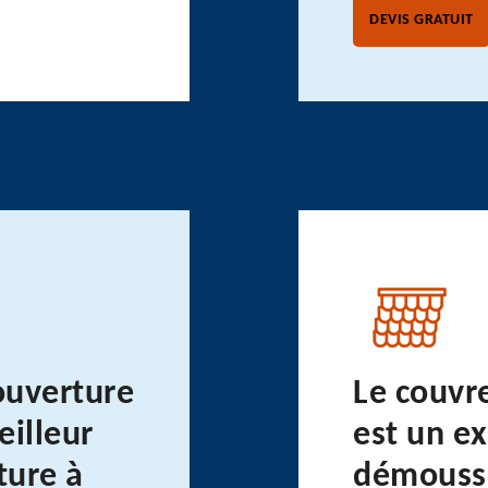
DEVIS GRATUIT
ouverture
Le couvr
eilleur
est un e
ture à
démoussa