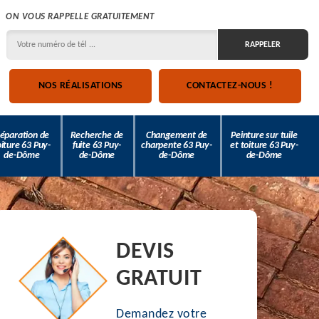
ON VOUS RAPPELLE GRATUITEMENT
NOS RÉALISATIONS
CONTACTEZ-NOUS !
éparation de
Recherche de
Changement de
Peinture sur tuile
oiture 63 Puy-
fuite 63 Puy-
charpente 63 Puy-
et toiture 63 Puy-
de-Dôme
de-Dôme
de-Dôme
de-Dôme
DEVIS
GRATUIT
Demandez votre