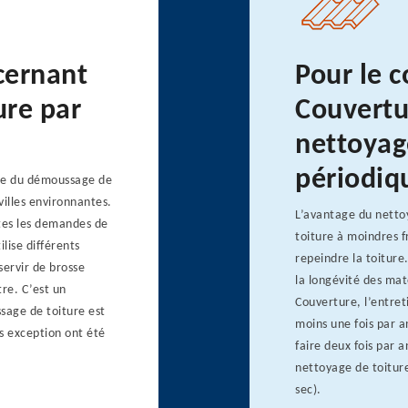
ncernant
Pour le 
ure par
Couvertur
nettoyag
périodiq
ste du démoussage de
illes environnantes.
L’avantage du nettoy
utes les demandes de
toiture à moindres f
ilise différents
repeindre la toiture
 servir de brosse
la longévité des mat
re. C’est un
Couverture, l’entret
sage de toiture est
moins une fois par an
ns exception ont été
faire deux fois par a
nettoyage de toitur
sec).