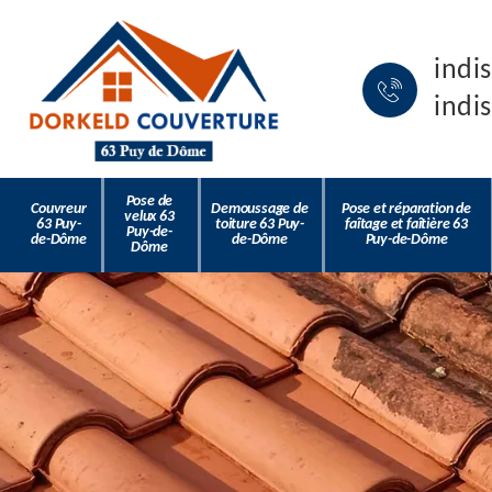
indi
indi
Pose de
Couvreur
Demoussage de
Pose et réparation de
velux 63
63 Puy-
toiture 63 Puy-
faîtage et faîtière 63
Puy-de-
de-Dôme
de-Dôme
Puy-de-Dôme
Dôme