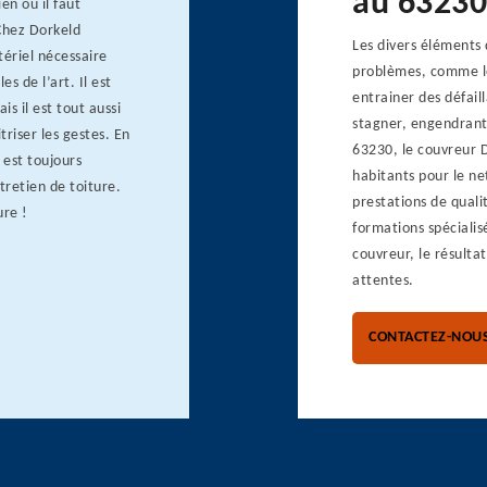
au 63230
en où il faut
 Chez Dorkeld
Les divers éléments 
tériel nécessaire
problèmes, comme les
es de l’art. Il est
entrainer des défail
is il est tout aussi
stagner, engendrant 
triser les gestes. En
63230, le couvreur 
 est toujours
habitants pour le ne
tretien de toiture.
prestations de qualit
ure !
formations spécialis
couvreur, le résultat
attentes.
CONTACTEZ-NOU