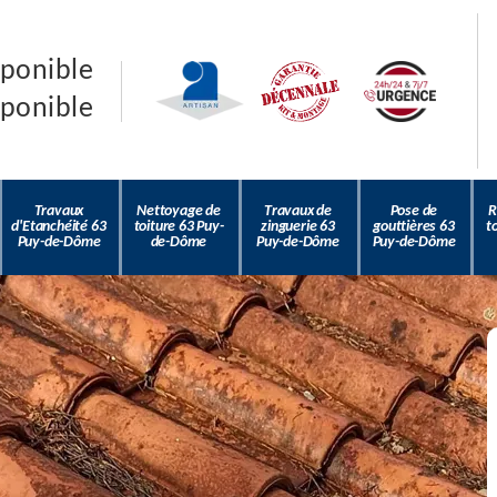
sponible
sponible
Travaux
Nettoyage de
Travaux de
Pose de
R
d'Etanchéité 63
toiture 63 Puy-
zinguerie 63
gouttières 63
t
Puy-de-Dôme
de-Dôme
Puy-de-Dôme
Puy-de-Dôme