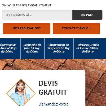
ON VOUS RAPPELLE GRATUITEMENT
NOS RÉALISATIONS
CONTACTEZ-NOUS !
éparation de
Recherche de
Changement de
Peinture sur tuile
oiture 63 Puy-
fuite 63 Puy-
charpente 63 Puy-
et toiture 63 Puy-
de-Dôme
de-Dôme
de-Dôme
de-Dôme
DEVIS
GRATUIT
Demandez votre