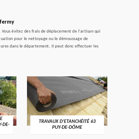
tfermy
. Vous évitez des frais de déplacement de l’artisan qui
ituation pour le nettoyage ou le démoussage de
tures dans le département. Il peut donc effectuer les
E
TRAVAUX D'ETANCHÉITÉ 63
NET
Y-DE-
PUY-DE-DÔME