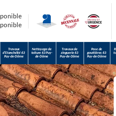
sponible
sponible
Travaux
Nettoyage de
Travaux de
Pose de
R
d'Etanchéité 63
toiture 63 Puy-
zinguerie 63
gouttières 63
t
Puy-de-Dôme
de-Dôme
Puy-de-Dôme
Puy-de-Dôme