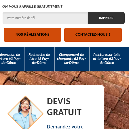
ON VOUS RAPPELLE GRATUITEMENT
NOS RÉALISATIONS
CONTACTEZ-NOUS !
éparation de
Recherche de
Changement de
Peinture sur tuile
oiture 63 Puy-
fuite 63 Puy-
charpente 63 Puy-
et toiture 63 Puy-
de-Dôme
de-Dôme
de-Dôme
de-Dôme
DEVIS
GRATUIT
Demandez votre