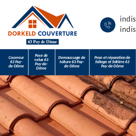
indi
indi
Pose de
Couvreur
Demoussage de
Pose et réparation de
velux 63
63 Puy-
toiture 63 Puy-
faîtage et faîtière 63
Puy-de-
de-Dôme
de-Dôme
Puy-de-Dôme
Dôme