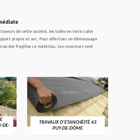
mmédiate
yeurs de cette société, les tuiles en terre cuite
support propre et sec. Pour effectuer un démoussage
trop dur fragilise ce matériau. Les couvreurs vont
E
TRAVAUX D'ETANCHÉITÉ 63
NET
Y-DE-
PUY-DE-DÔME