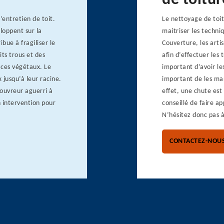
de toitu
’entretien de toit.
Le nettoyage de toit
loppent sur la
maitriser les techni
ibue à fragiliser le
Couverture, les arti
its trous et des
afin d’effectuer les 
 ces végétaux. Le
important d’avoir les
 jusqu’à leur racine.
important de les mani
ouvreur aguerri à
effet, une chute est 
n intervention pour
conseillé de faire ap
N’hésitez donc pas à
CONTACTEZ-NOU