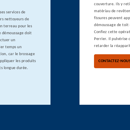
couverture. Ils y ret
matériau de revêtemen
es services de
fissures peuvent app
urs nettoyeurs de
démoussage de toit c
un terreau pour les
Confiez cette opéra
Le démoussage doit
Perrier. Il pulvérise
ectuer un
retarder la réappari
ier temps un
ion, car le brossage
ppliquer les produits
CONTACTEZ-NOU
ts longue durée.