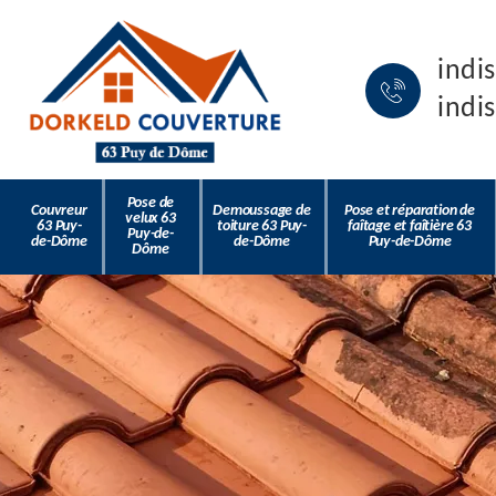
indi
indi
Pose de
Couvreur
Demoussage de
Pose et réparation de
velux 63
63 Puy-
toiture 63 Puy-
faîtage et faîtière 63
Puy-de-
de-Dôme
de-Dôme
Puy-de-Dôme
Dôme