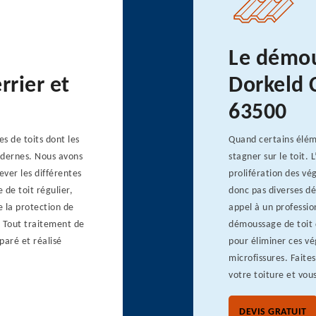
Le démou
rrier et
Dorkeld 
63500
s de toits dont les
Quand certains élém
modernes. Nous avons
stagner sur le toit.
ver les différentes
prolifération des v
de toit régulier,
donc pas diverses dé
e la protection de
appel à un professio
. Tout traitement de
démoussage de toit d
paré et réalisé
pour éliminer ces vé
microfissures. Faite
votre toiture et vou
DEVIS GRATUIT