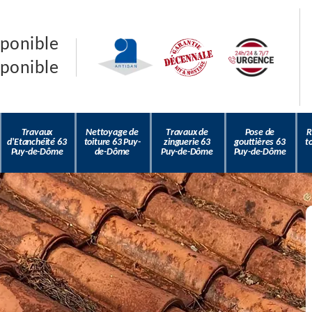
sponible
sponible
Travaux
Nettoyage de
Travaux de
Pose de
R
d'Etanchéité 63
toiture 63 Puy-
zinguerie 63
gouttières 63
t
Puy-de-Dôme
de-Dôme
Puy-de-Dôme
Puy-de-Dôme