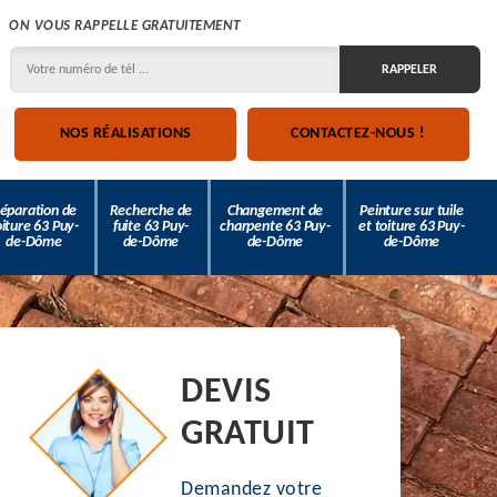
ON VOUS RAPPELLE GRATUITEMENT
NOS RÉALISATIONS
CONTACTEZ-NOUS !
éparation de
Recherche de
Changement de
Peinture sur tuile
oiture 63 Puy-
fuite 63 Puy-
charpente 63 Puy-
et toiture 63 Puy-
de-Dôme
de-Dôme
de-Dôme
de-Dôme
DEVIS
GRATUIT
Demandez votre