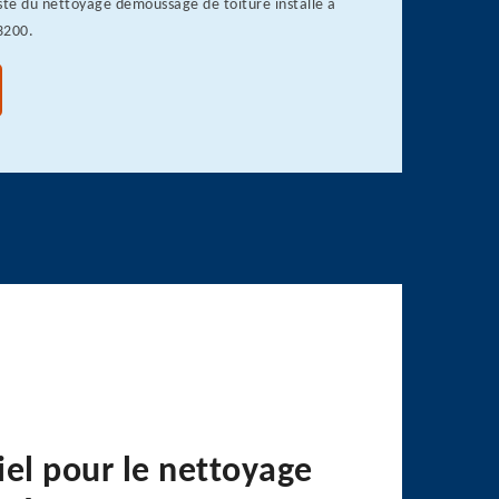
ste du nettoyage démoussage de toiture installé à
3200.
iel pour le nettoyage