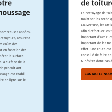
otre
de toitu
émoussage
Le nettoyage de toit
maitriser les techni
Couverture, les arti
afin d’effectuer les 
e nombreuses années,
important d’avoir les
nettoyeurs, assurent
important de les mani
es coûts des
effet, une chute est 
t en fonction des
conseillé de faire ap
dérer la surface,
N’hésitez donc pas à
e la surface de la
de produit anti-
ussage est établi
CONTACTEZ-NOU
e en ligne sur le