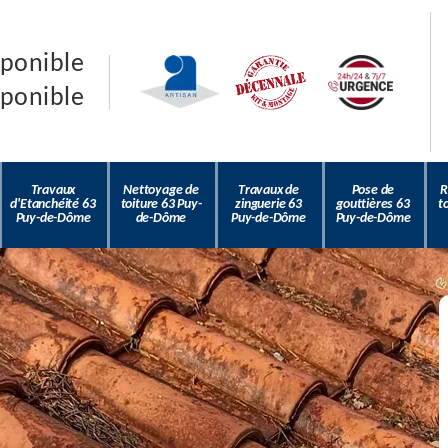
sponible
sponible
Travaux
Nettoyage de
Travaux de
Pose de
R
d'Etanchéité 63
toiture 63 Puy-
zinguerie 63
gouttières 63
t
Puy-de-Dôme
de-Dôme
Puy-de-Dôme
Puy-de-Dôme