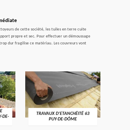
mmédiate
yeurs de cette société, les tuiles en terre cuite
support propre et sec. Pour effectuer un démoussage
trop dur fragilise ce matériau. Les couvreurs vont
E
TRAVAUX D'ETANCHÉITÉ 63
NET
Y-DE-
PUY-DE-DÔME