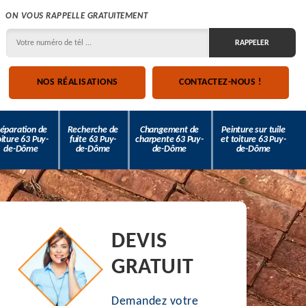
ON VOUS RAPPELLE GRATUITEMENT
NOS RÉALISATIONS
CONTACTEZ-NOUS !
éparation de
Recherche de
Changement de
Peinture sur tuile
oiture 63 Puy-
fuite 63 Puy-
charpente 63 Puy-
et toiture 63 Puy-
de-Dôme
de-Dôme
de-Dôme
de-Dôme
DEVIS
GRATUIT
Demandez votre