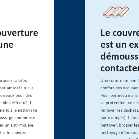
ouverture
Le couvr
 une
est un e
démoussa
contacte
grosses saletés
Une toiture en bon é
sont amassés sur la
confort des occupant
d’oiseaux pour des
Pour permettre à la 
 bien effectué, il
sa protection, cela 
Une fois le nettoyage
(enlever les déchets,
démoussage commence
par exemple). Il fau
uer un anti-mousse.
nettoyer, brosser le
ez le couvreur
nettoyage démoussag