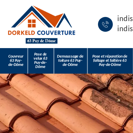
indi
indi
Pose de
Couvreur
Demoussage de
Pose et réparation de
velux 63
63 Puy-
toiture 63 Puy-
faîtage et faîtière 63
Puy-de-
de-Dôme
de-Dôme
Puy-de-Dôme
Dôme