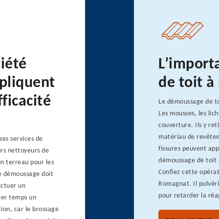
ciété
L’import
pliquent
de toit 
ficacité
Le démoussage de toi
Les mousses, les lic
couverture. Ils y ret
matériau de revêtemen
es services de
fissures peuvent app
urs nettoyeurs de
démoussage de toit c
un terreau pour les
Confiez cette opéra
Le démoussage doit
Romagnat. Il pulvéri
ectuer un
pour retarder la réa
ier temps un
ion, car le brossage