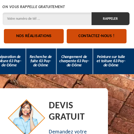
ON VOUS RAPPELLE GRATUITEMENT
NOS RÉALISATIONS
CONTACTEZ-NOUS !
éparation de
Recherche de
Changement de
Peinture sur tuile
oiture 63 Puy-
fuite 63 Puy-
charpente 63 Puy-
et toiture 63 Puy-
de-Dôme
de-Dôme
de-Dôme
de-Dôme
DEVIS
GRATUIT
Demandez votre