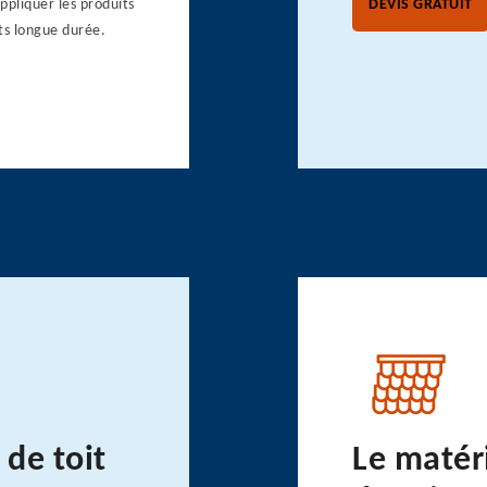
ppliquer les produits
DEVIS GRATUIT
ts longue durée.
de toit
Le matér