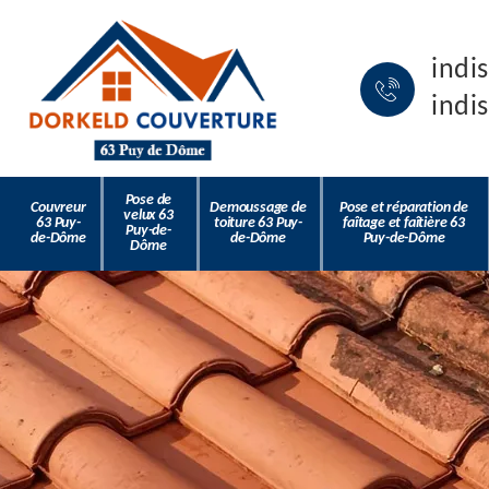
indi
indi
Pose de
Couvreur
Demoussage de
Pose et réparation de
velux 63
63 Puy-
toiture 63 Puy-
faîtage et faîtière 63
Puy-de-
de-Dôme
de-Dôme
Puy-de-Dôme
Dôme