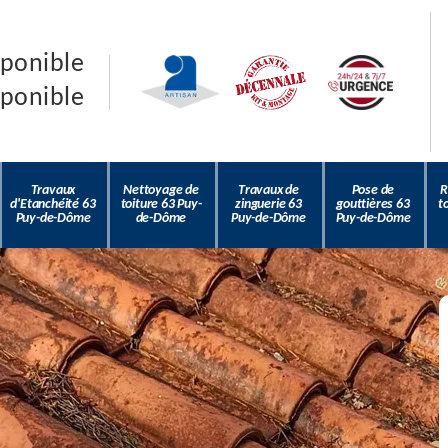
sponible
sponible
Travaux
Nettoyage de
Travaux de
Pose de
R
d'Etanchéité 63
toiture 63 Puy-
zinguerie 63
gouttières 63
t
Puy-de-Dôme
de-Dôme
Puy-de-Dôme
Puy-de-Dôme