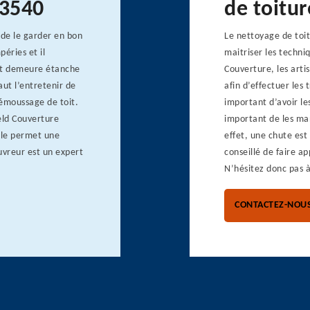
63540
de toitu
 de le garder en bon
Le nettoyage de toit
péries et il
maitriser les techni
toit demeure étanche
Couverture, les arti
aut l’entretenir de
afin d’effectuer les 
 démoussage de toit.
important d’avoir les
eld Couverture
important de les mani
Elle permet une
effet, une chute est 
uvreur est un expert
conseillé de faire ap
N’hésitez donc pas à
CONTACTEZ-NOU