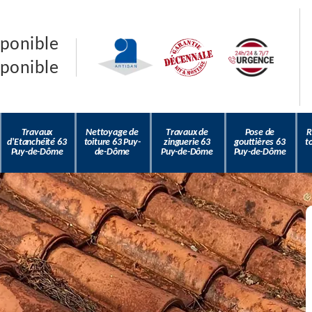
sponible
sponible
Travaux
Nettoyage de
Travaux de
Pose de
R
d'Etanchéité 63
toiture 63 Puy-
zinguerie 63
gouttières 63
t
Puy-de-Dôme
de-Dôme
Puy-de-Dôme
Puy-de-Dôme