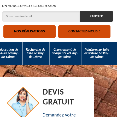
ON VOUS RAPPELLE GRATUITEMENT
NOS RÉALISATIONS
CONTACTEZ-NOUS !
éparation de
Recherche de
Changement de
Peinture sur tuile
oiture 63 Puy-
fuite 63 Puy-
charpente 63 Puy-
et toiture 63 Puy-
de-Dôme
de-Dôme
de-Dôme
de-Dôme
DEVIS
GRATUIT
Demandez votre