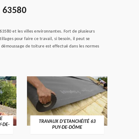
e 63580
580 et les villes environnantes. Fort de plusieurs
lages pour faire ce travail, si besoin, il peut se
le démoussage de toiture est effectué dans les normes
E
TRAVAUX D'ETANCHÉITÉ 63
NET
Y-DE-
PUY-DE-DÔME