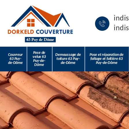
indi
indi
Pose de
Couvreur
Demoussage de
Pose et réparation de
velux 63
63 Puy-
toiture 63 Puy-
faîtage et faîtière 63
Puy-de-
de-Dôme
de-Dôme
Puy-de-Dôme
Dôme