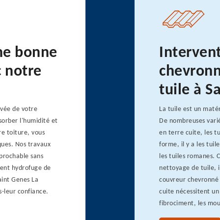
une bonne
Interven
c notre
chevronn
tuile à S
evée de votre
La tuile est un maté
sorber l'humidité et
De nombreuses variét
e toiture, vous
en terre cuite, les t
ques. Nos travaux
forme, il y a les tui
éprochable sans
les tuiles romanes. 
ement hydrofuge de
nettoyage de tuile, i
aint Genes La
couvreur chevronné 
s-leur confiance.
cuite nécessitent u
fibrociment, les mous