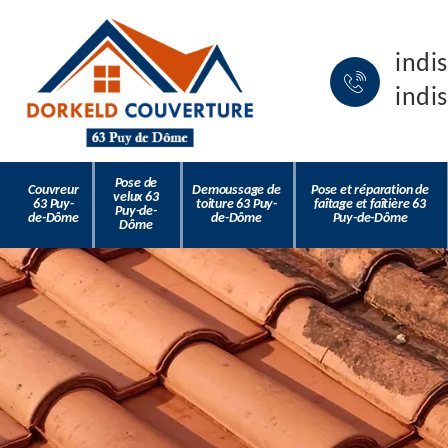
indi
indi
Pose de
Couvreur
Demoussage de
Pose et réparation de
velux 63
63 Puy-
toiture 63 Puy-
faîtage et faîtière 63
Puy-de-
de-Dôme
de-Dôme
Puy-de-Dôme
Dôme