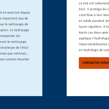
Le toit est tellemen
état. Il protège les 
l en exercice depuis
contribue à leur bie
e important issu de
et solide pendant de
 que le nettoyage de
façon régulière, il f
spirer. Le nettoyage
Après ces deux opéra
d’empêcher les
applique l’hydrofuge
urant le nettoyage,
imperméabilisation d
minutieuse de l’état
en hydrofuge de toit
temps que nettoyer,
ations comme boucher
CONTACTEZ-NOU