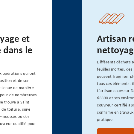
oyage et
Artisan r
 dans le
nettoyag
Différents déchets s
feuilles mortes, des
x opérations qui ont
peuvent fragiliser p
osition et de son
tous ces éléments, i
tretenue de manière
L’artisan couvreur D
de pour de nombreuses
63330 et ses environ
se trouve à Saint
couvreur certifié ap
de toiture, suivi
confirmé en travaux
ti-mousses ou des
pratique.
ouvreur qualifié pour