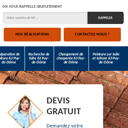
ON VOUS RAPPELLE GRATUITEMENT
NOS RÉALISATIONS
CONTACTEZ-NOUS !
éparation de
Recherche de
Changement de
Peinture sur tuile
oiture 63 Puy-
fuite 63 Puy-
charpente 63 Puy-
et toiture 63 Puy-
de-Dôme
de-Dôme
de-Dôme
de-Dôme
DEVIS
GRATUIT
Demandez votre