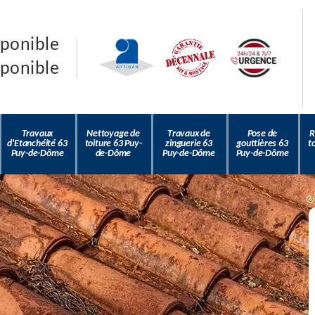
sponible
sponible
Travaux
Nettoyage de
Travaux de
Pose de
R
d'Etanchéité 63
toiture 63 Puy-
zinguerie 63
gouttières 63
t
Puy-de-Dôme
de-Dôme
Puy-de-Dôme
Puy-de-Dôme