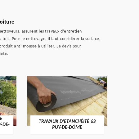
oiture
nettoyeurs, assurent les travaux d’entretien
oit. Pour le nettoyage, il faut considérer la surface,
produit anti-mousse à utiliser. Le devis pour
iété.
E
TRAVAUX D'ETANCHÉITÉ 63
NET
Y-DE-
PUY-DE-DÔME