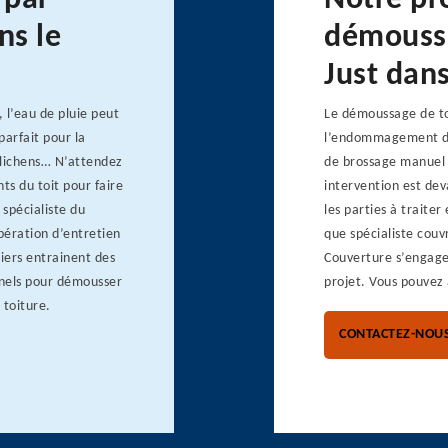
 par
Notre pr
ns le
démoussa
Just dan
l’eau de pluie peut
Le démoussage de to
parfait pour la
l’endommagement de
 lichens… N’attendez
de brossage manuel 
ts du toit pour faire
intervention est de
 spécialiste du
les parties à traiter
pération d’entretien
que spécialiste cou
iers entrainent des
Couverture s’engage 
nnels pour démousser
projet. Vous pouvez
 toiture.
CONTACTEZ-NOU