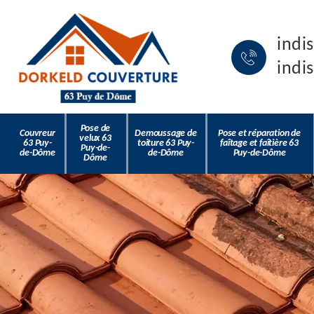
indi
indi
Pose de
Couvreur
Demoussage de
Pose et réparation de
velux 63
63 Puy-
toiture 63 Puy-
faîtage et faîtière 63
Puy-de-
de-Dôme
de-Dôme
Puy-de-Dôme
Dôme