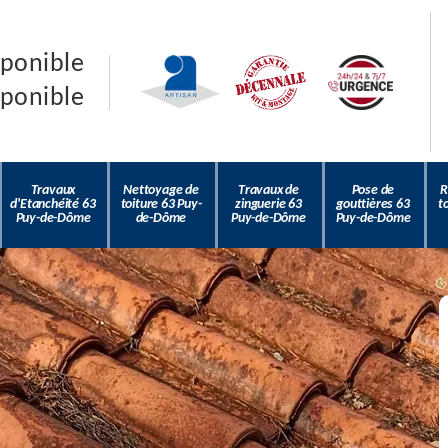
sponible
sponible
Travaux
Nettoyage de
Travaux de
Pose de
R
d'Etanchéité 63
toiture 63 Puy-
zinguerie 63
gouttières 63
t
Puy-de-Dôme
de-Dôme
Puy-de-Dôme
Puy-de-Dôme