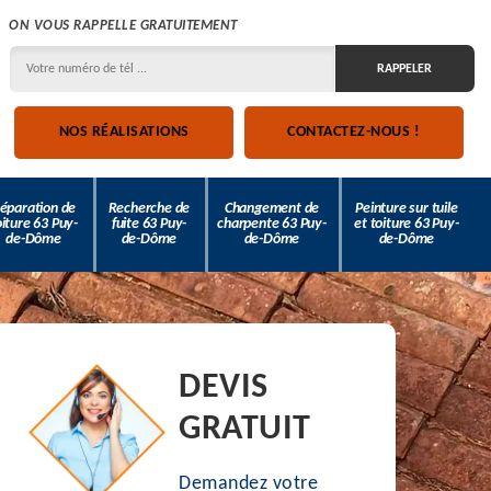
ON VOUS RAPPELLE GRATUITEMENT
NOS RÉALISATIONS
CONTACTEZ-NOUS !
éparation de
Recherche de
Changement de
Peinture sur tuile
oiture 63 Puy-
fuite 63 Puy-
charpente 63 Puy-
et toiture 63 Puy-
de-Dôme
de-Dôme
de-Dôme
de-Dôme
DEVIS
GRATUIT
Demandez votre