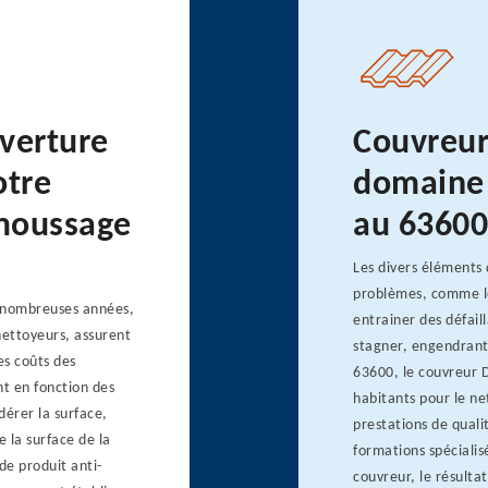
uverture
Couvreur
otre
domaine 
émoussage
au 63600
Les divers éléments 
problèmes, comme les
e nombreuses années,
entrainer des défail
nettoyeurs, assurent
stagner, engendrant 
es coûts des
63600, le couvreur 
t en fonction des
habitants pour le ne
dérer la surface,
prestations de qualit
e la surface de la
formations spécialis
de produit anti-
couvreur, le résultat