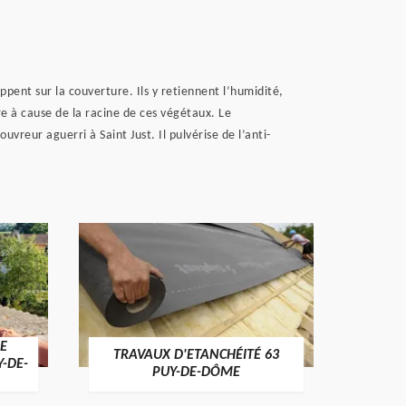
ppent sur la couverture. Ils y retiennent l’humidité,
tre à cause de la racine de ces végétaux. Le
reur aguerri à Saint Just. Il pulvérise de l’anti-
E
TRAVAUX D'ETANCHÉITÉ 63
NET
Y-DE-
PUY-DE-DÔME