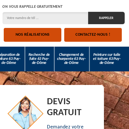
ON VOUS RAPPELLE GRATUITEMENT
NOS RÉALISATIONS
CONTACTEZ-NOUS !
éparation de
Recherche de
Changement de
Peinture sur tuile
oiture 63 Puy-
fuite 63 Puy-
charpente 63 Puy-
et toiture 63 Puy-
de-Dôme
de-Dôme
de-Dôme
de-Dôme
DEVIS
GRATUIT
Demandez votre