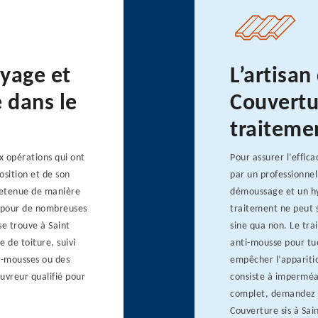
oyage et
L’artisan
 dans le
Couvertu
traitemen
x opérations qui ont
Pour assurer l’effica
osition et de son
par un professionnel
tretenue de manière
démoussage et un hy
de pour de nombreuses
traitement ne peut s
se trouve à Saint
sine qua non. Le tr
 de toiture, suivi
anti-mousse pour tue
ti-mousses ou des
empêcher l’appariti
ouvreur qualifié pour
consiste à imperméab
complet, demandez l
Couverture sis à Sai