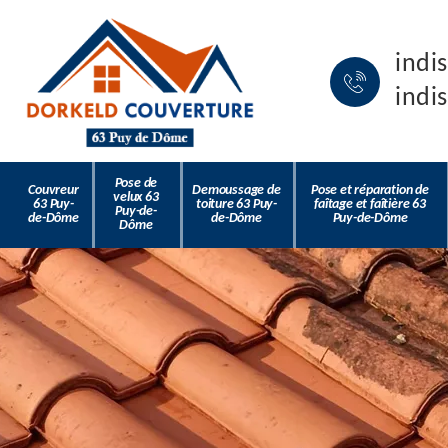
indi
indi
Pose de
Couvreur
Demoussage de
Pose et réparation de
velux 63
63 Puy-
toiture 63 Puy-
faîtage et faîtière 63
Puy-de-
de-Dôme
de-Dôme
Puy-de-Dôme
Dôme