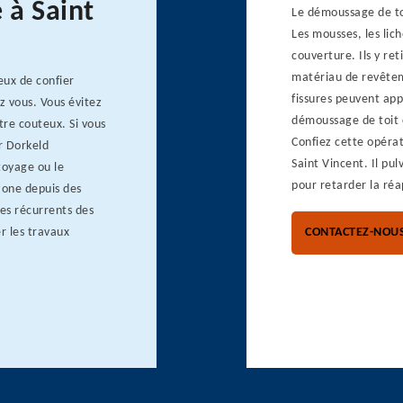
 à Saint
Le démoussage de toi
Les mousses, les lic
couverture. Ils y ret
matériau de revêtemen
geux de confier
fissures peuvent app
z vous. Vous évitez
démoussage de toit c
tre couteux. Si vous
Confiez cette opéra
r Dorkeld
Saint Vincent. Il pul
toyage ou le
pour retarder la réa
zone depuis des
es récurrents des
r les travaux
CONTACTEZ-NOU