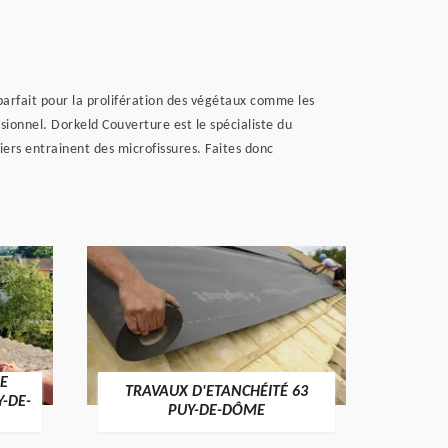
parfait pour la prolifération des végétaux comme les
sionnel. Dorkeld Couverture est le spécialiste du
iers entrainent des microfissures. Faites donc
E
TRAVAUX D'ETANCHÉITÉ 63
NET
Y-DE-
PUY-DE-DÔME