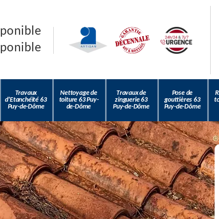
sponible
sponible
Travaux
Nettoyage de
Travaux de
Pose de
R
d'Etanchéité 63
toiture 63 Puy-
zinguerie 63
gouttières 63
t
Puy-de-Dôme
de-Dôme
Puy-de-Dôme
Puy-de-Dôme