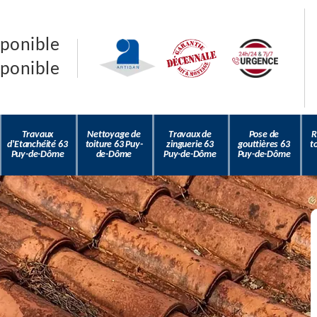
sponible
sponible
Travaux
Nettoyage de
Travaux de
Pose de
R
d'Etanchéité 63
toiture 63 Puy-
zinguerie 63
gouttières 63
t
Puy-de-Dôme
de-Dôme
Puy-de-Dôme
Puy-de-Dôme