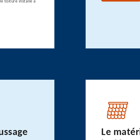
 toiture installé à
ussage
Le matéri