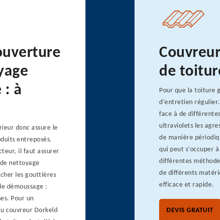
ouverture
Couvreur
oyage
de toitur
 : à
Pour que la toiture 
d’entretien régulier
face à de différentes
ultraviolets les agr
rieur donc assure le
de manière périodiq
oduits entreposés.
qui peut s’occuper à 
teur, il faut assurer
différentes méthodes
x de nettoyage
de différents matéri
ucher les gouttières
efficace et rapide.
 de démoussage :
ses. Pour un
au couvreur Dorkeld
DEVIS GRATUIT