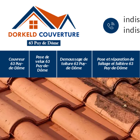
indi
indi
Pose de
Couvreur
Demoussage de
Pose et réparation de
velux 63
63 Puy-
toiture 63 Puy-
faîtage et faîtière 63
Puy-de-
de-Dôme
de-Dôme
Puy-de-Dôme
Dôme