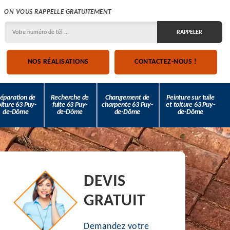
ON VOUS RAPPELLE GRATUITEMENT
NOS RÉALISATIONS
CONTACTEZ-NOUS !
éparation de
Recherche de
Changement de
Peinture sur tuile
oiture 63 Puy-
fuite 63 Puy-
charpente 63 Puy-
et toiture 63 Puy-
de-Dôme
de-Dôme
de-Dôme
de-Dôme
DEVIS
GRATUIT
Demandez votre