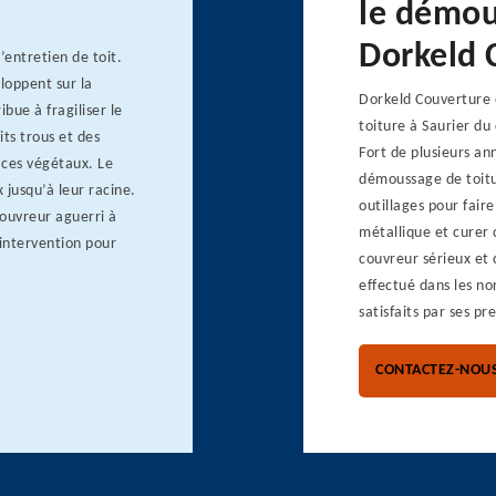
le démou
Dorkeld 
’entretien de toit.
loppent sur la
Dorkeld Couverture e
ibue à fragiliser le
toiture à Saurier du
its trous et des
Fort de plusieurs an
 ces végétaux. Le
démoussage de toiture
 jusqu’à leur racine.
outillages pour faire 
ouvreur aguerri à
métallique et curer 
n intervention pour
couvreur sérieux et 
effectué dans les no
satisfaits par ses pr
CONTACTEZ-NOU