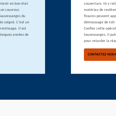
intenir en bon état
couverture. Ils y ret
 un couvreur.
matériau de revêtemen
 Sauvessanges du
fissures peuvent app
ès soigné. C’est un
démoussage de toit c
entissage. Il est
Confiez cette opéra
 longues années de
Sauvessanges. Il pulv
pour retarder la réa
CONTACTEZ-NOU