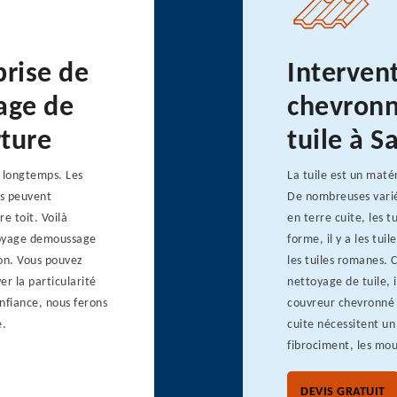
prise de
Interven
age de
chevronn
rture
tuile à 
s longtemps. Les
La tuile est un maté
es peuvent
De nombreuses variét
e toit. Voilà
en terre cuite, les t
toyage demoussage
forme, il y a les tui
ion. Vous pouvez
les tuiles romanes. 
r la particularité
nettoyage de tuile, i
onfiance, nous ferons
couvreur chevronné 
e.
cuite nécessitent u
fibrociment, les mous
DEVIS GRATUIT