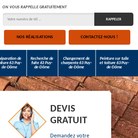
ON VOUS RAPPELLE GRATUITEMENT
NOS RÉALISATIONS
CONTACTEZ-NOUS !
éparation de
Recherche de
Changement de
Peinture sur tuile
oiture 63 Puy-
fuite 63 Puy-
charpente 63 Puy-
et toiture 63 Puy-
de-Dôme
de-Dôme
de-Dôme
de-Dôme
DEVIS
GRATUIT
Demandez votre