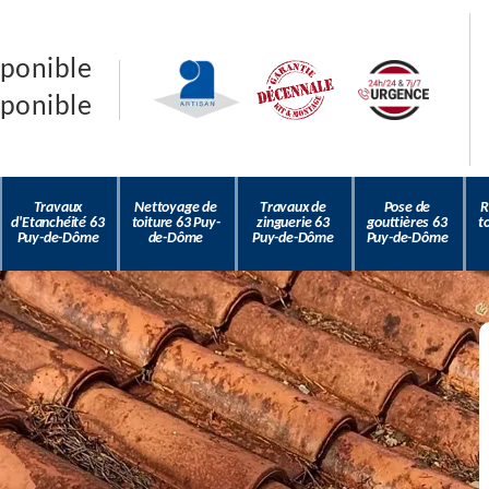
sponible
sponible
Travaux
Nettoyage de
Travaux de
Pose de
R
d'Etanchéité 63
toiture 63 Puy-
zinguerie 63
gouttières 63
t
Puy-de-Dôme
de-Dôme
Puy-de-Dôme
Puy-de-Dôme