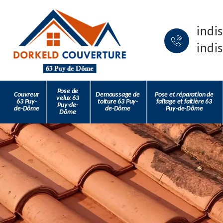
indi
indi
Pose de
Couvreur
Demoussage de
Pose et réparation de
velux 63
63 Puy-
toiture 63 Puy-
faîtage et faîtière 63
Puy-de-
de-Dôme
de-Dôme
Puy-de-Dôme
Dôme