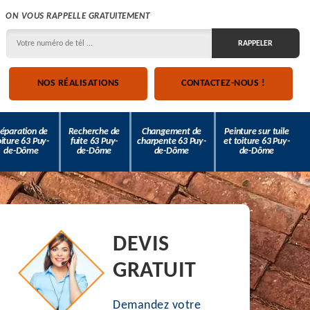
ON VOUS RAPPELLE GRATUITEMENT
NOS RÉALISATIONS
CONTACTEZ-NOUS !
éparation de
Recherche de
Changement de
Peinture sur tuile
oiture 63 Puy-
fuite 63 Puy-
charpente 63 Puy-
et toiture 63 Puy-
de-Dôme
de-Dôme
de-Dôme
de-Dôme
DEVIS
GRATUIT
Demandez votre