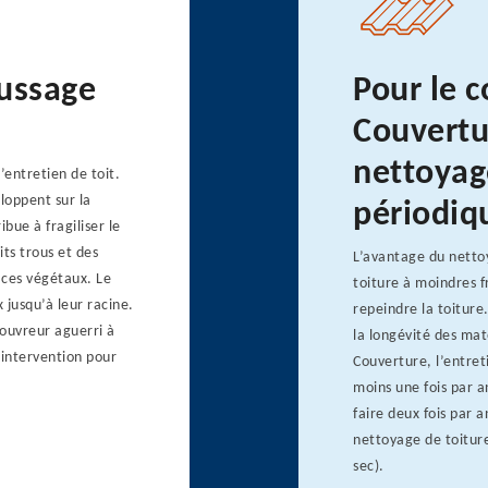
ussage
Pour le 
Couvertur
nettoyag
’entretien de toit.
loppent sur la
périodiq
ibue à fragiliser le
its trous et des
L’avantage du nettoy
 ces végétaux. Le
toiture à moindres f
 jusqu’à leur racine.
repeindre la toiture
ouvreur aguerri à
la longévité des mat
n intervention pour
Couverture, l’entret
moins une fois par an
faire deux fois par a
nettoyage de toitur
sec).