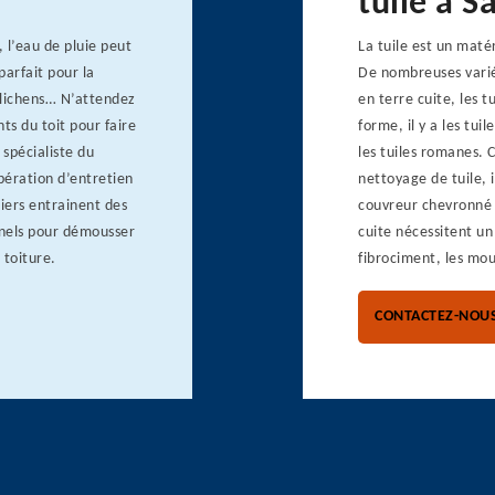
tuile à S
l’eau de pluie peut
La tuile est un maté
parfait pour la
De nombreuses variét
 lichens… N’attendez
en terre cuite, les t
ts du toit pour faire
forme, il y a les tui
 spécialiste du
les tuiles romanes. 
pération d’entretien
nettoyage de tuile, i
iers entrainent des
couvreur chevronné 
nnels pour démousser
cuite nécessitent u
 toiture.
fibrociment, les mous
CONTACTEZ-NOU