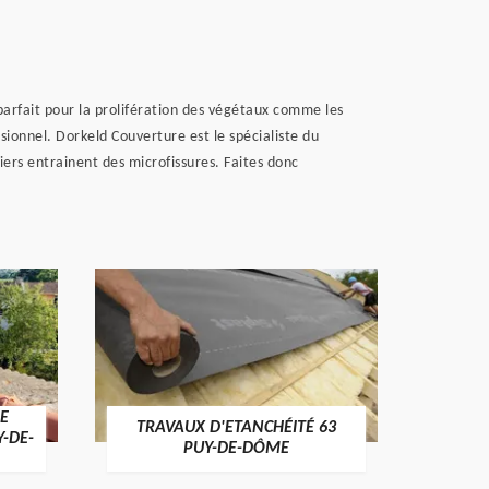
parfait pour la prolifération des végétaux comme les
sionnel. Dorkeld Couverture est le spécialiste du
iers entrainent des microfissures. Faites donc
E
TRAVAUX D'ETANCHÉITÉ 63
NET
Y-DE-
PUY-DE-DÔME