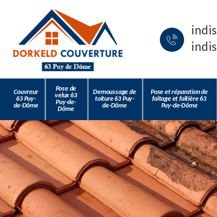
indi
indi
Pose de
Couvreur
Demoussage de
Pose et réparation de
velux 63
63 Puy-
toiture 63 Puy-
faîtage et faîtière 63
Puy-de-
de-Dôme
de-Dôme
Puy-de-Dôme
Dôme