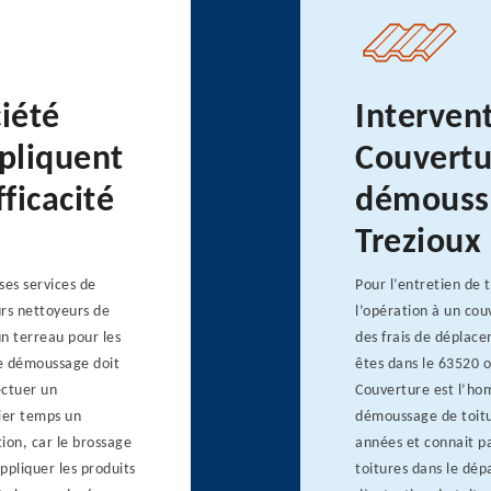
ciété
Interven
pliquent
Couvertu
ficacité
démoussa
Trezioux
es services de
Pour l’entretien de t
urs nettoyeurs de
l’opération à un cou
un terreau pour les
des frais de déplace
Le démoussage doit
êtes dans le 63520 o
ectuer un
Couverture est l’hom
ier temps un
démoussage de toitur
ion, car le brossage
années et connait p
ppliquer les produits
toitures dans le dép