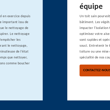
équipe
l en exercice depuis
Un toit sain pourvoi
e important issu de
bâtiment. Les végéta
 que le nettoyage de
impacter l'isolation
spirer. Le nettoyage
optimisez votre aise
d’empêcher les
sont rapides et opér
urant le nettoyage,
souci. Entretenir le
minutieuse de l’état
toiture ou une mise 
temps que nettoyer,
spécialité de nos cou
ations comme boucher
CONTACTEZ-NOU