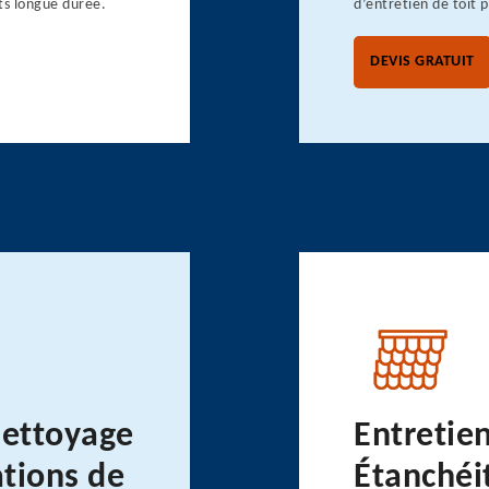
ts longue durée.
d’entretien de toit 
DEVIS GRATUIT
nettoyage
Entretie
ations de
Étanchéit