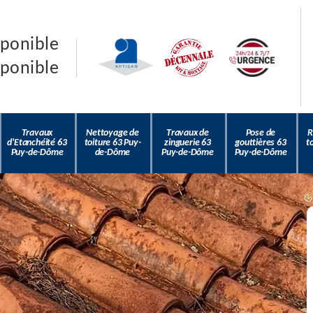
sponible
sponible
Travaux
Nettoyage de
Travaux de
Pose de
R
d'Etanchéité 63
toiture 63 Puy-
zinguerie 63
gouttières 63
t
Puy-de-Dôme
de-Dôme
Puy-de-Dôme
Puy-de-Dôme