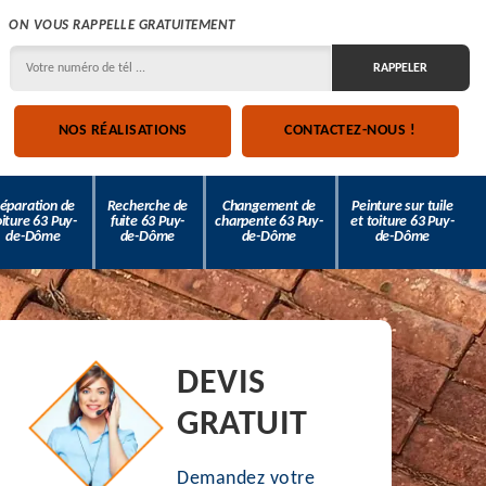
ON VOUS RAPPELLE GRATUITEMENT
NOS RÉALISATIONS
CONTACTEZ-NOUS !
éparation de
Recherche de
Changement de
Peinture sur tuile
oiture 63 Puy-
fuite 63 Puy-
charpente 63 Puy-
et toiture 63 Puy-
de-Dôme
de-Dôme
de-Dôme
de-Dôme
DEVIS
GRATUIT
Demandez votre