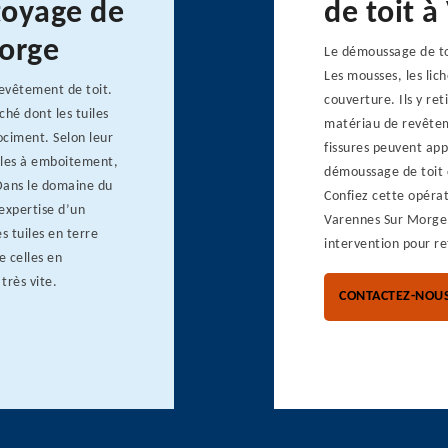
toyage de
de toit 
Morge
Le démoussage de toi
Les mousses, les lic
revêtement de toit.
couverture. Ils y ret
hé dont les tuiles
matériau de revêtemen
rociment. Selon leur
fissures peuvent app
tuiles à emboitement,
démoussage de toit c
 Dans le domaine du
Confiez cette opéra
’expertise d’un
Varennes Sur Morge. 
 tuiles en terre
intervention pour re
 celles en
très vite.
CONTACTEZ-NOU