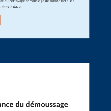
ste du nettoyage démoussage de toiture installé à
 dans le 63720.
ance du démoussage