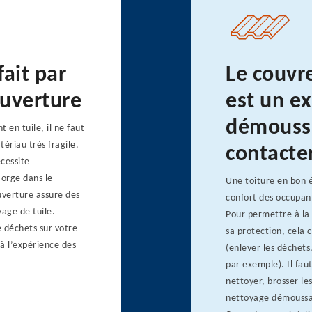
fait par
Le couvr
ouverture
est un e
démoussa
 en tuile, il ne faut
ériau très fragile.
contacte
écessite
Morge dans le
Une toiture en bon é
uverture assure des
confort des occupant
age de tuile.
Pour permettre à la 
 déchets sur votre
sa protection, cela 
 à l’expérience des
(enlever les déchets,
par exemple). Il fau
nettoyer, brosser le
nettoyage démoussag