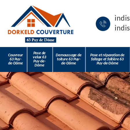
indi
indi
Pose de
Couvreur
Demoussage de
Pose et réparation de
velux 63
63 Puy-
toiture 63 Puy-
faîtage et faîtière 63
Puy-de-
de-Dôme
de-Dôme
Puy-de-Dôme
Dôme