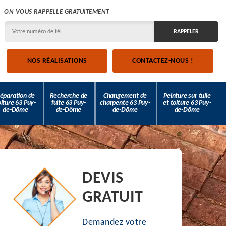
ON VOUS RAPPELLE GRATUITEMENT
NOS RÉALISATIONS
CONTACTEZ-NOUS !
éparation de
Recherche de
Changement de
Peinture sur tuile
oiture 63 Puy-
fuite 63 Puy-
charpente 63 Puy-
et toiture 63 Puy-
de-Dôme
de-Dôme
de-Dôme
de-Dôme
DEVIS
GRATUIT
Demandez votre