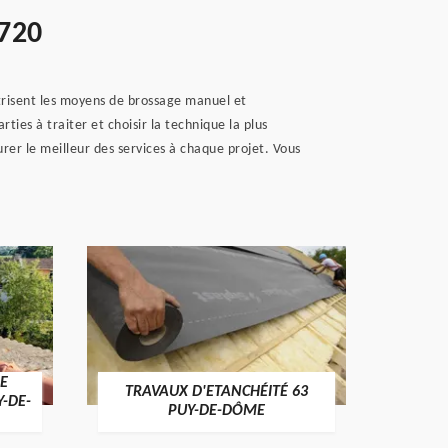
3720
isent les moyens de brossage manuel et
ies à traiter et choisir la technique la plus
er le meilleur des services à chaque projet. Vous
E
TRAVAUX D'ETANCHÉITÉ 63
NET
Y-DE-
PUY-DE-DÔME