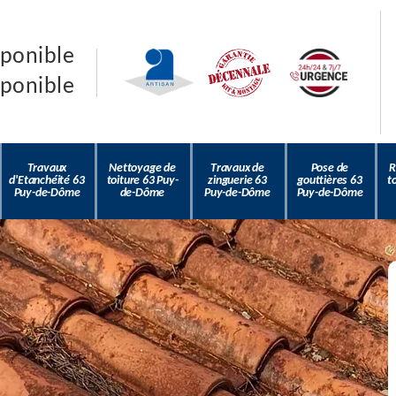
sponible
sponible
Travaux
Nettoyage de
Travaux de
Pose de
R
d'Etanchéité 63
toiture 63 Puy-
zinguerie 63
gouttières 63
t
Puy-de-Dôme
de-Dôme
Puy-de-Dôme
Puy-de-Dôme