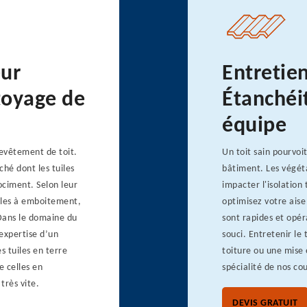
eur
Entretie
toyage de
Étanchéit
équipe
revêtement de toit.
Un toit sain pourvoi
hé dont les tuiles
bâtiment. Les végéta
rociment. Selon leur
impacter l'isolation
tuiles à emboitement,
optimisez votre aise
 Dans le domaine du
sont rapides et opér
’expertise d’un
souci. Entretenir le
 tuiles en terre
toiture ou une mise 
 celles en
spécialité de nos cou
très vite.
DEVIS GRATUIT