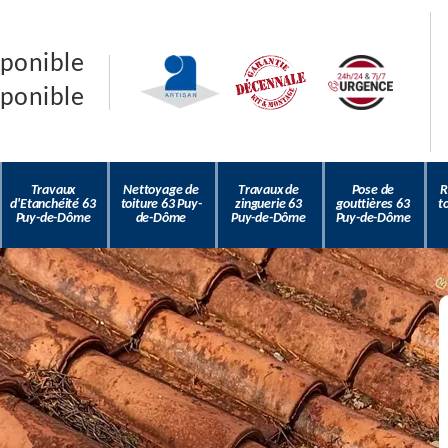
sponible
sponible
Travaux
Nettoyage de
Travaux de
Pose de
R
d'Etanchéité 63
toiture 63 Puy-
zinguerie 63
gouttières 63
t
Puy-de-Dôme
de-Dôme
Puy-de-Dôme
Puy-de-Dôme