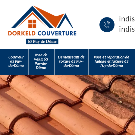
indi
indi
Pose de
Couvreur
Demoussage de
Pose et réparation de
velux 63
63 Puy-
toiture 63 Puy-
faîtage et faîtière 63
Puy-de-
de-Dôme
de-Dôme
Puy-de-Dôme
Dôme