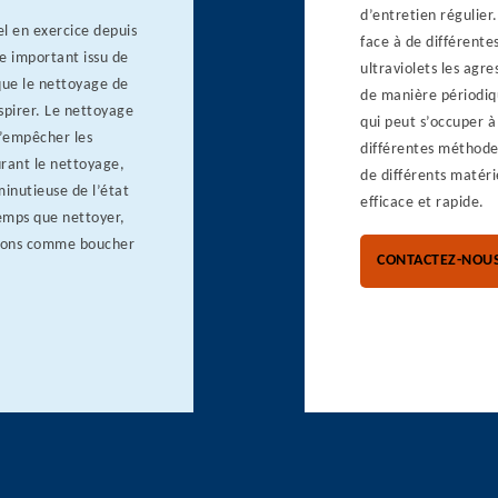
d’entretien régulier
l en exercice depuis
face à de différentes
e important issu de
ultraviolets les agr
 que le nettoyage de
de manière périodiq
spirer. Le nettoyage
qui peut s’occuper à 
d’empêcher les
différentes méthodes
urant le nettoyage,
de différents matéri
minutieuse de l’état
efficace et rapide.
temps que nettoyer,
ations comme boucher
CONTACTEZ-NOU