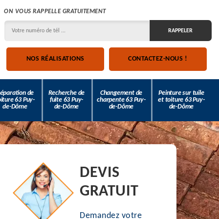
ON VOUS RAPPELLE GRATUITEMENT
NOS RÉALISATIONS
CONTACTEZ-NOUS !
éparation de
Recherche de
Changement de
Peinture sur tuile
oiture 63 Puy-
fuite 63 Puy-
charpente 63 Puy-
et toiture 63 Puy-
de-Dôme
de-Dôme
de-Dôme
de-Dôme
DEVIS
GRATUIT
Demandez votre