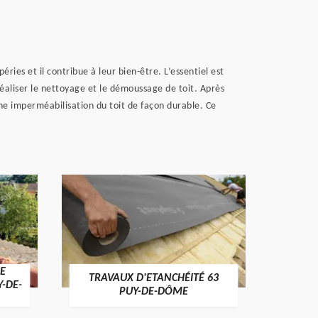
ries et il contribue à leur bien-être. L’essentiel est
réaliser le nettoyage et le démoussage de toit. Après
une imperméabilisation du toit de façon durable. Ce
E
TRAVAUX D'ETANCHÉITÉ 63
NET
Y-DE-
PUY-DE-DÔME