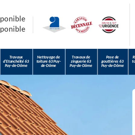
sponible
sponible
Travaux
Nettoyage de
Travaux de
Pose de
R
d'Etanchéité 63
toiture 63 Puy-
zinguerie 63
gouttières 63
t
Puy-de-Dôme
de-Dôme
Puy-de-Dôme
Puy-de-Dôme