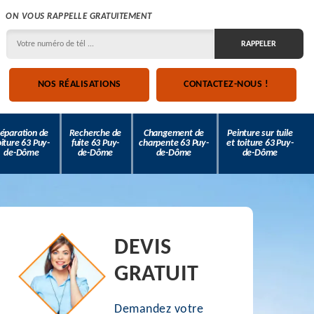
ON VOUS RAPPELLE GRATUITEMENT
NOS RÉALISATIONS
CONTACTEZ-NOUS !
éparation de
Recherche de
Changement de
Peinture sur tuile
oiture 63 Puy-
fuite 63 Puy-
charpente 63 Puy-
et toiture 63 Puy-
de-Dôme
de-Dôme
de-Dôme
de-Dôme
DEVIS
GRATUIT
Demandez votre