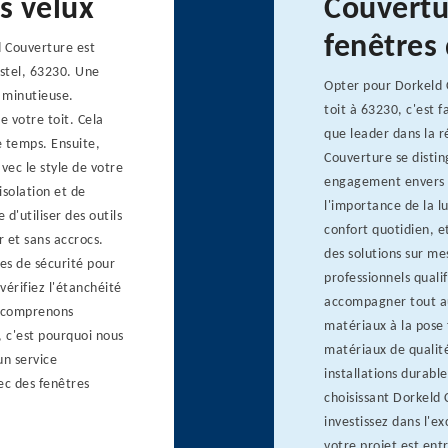
s velux
Couvertur
fenêtres 
d Couverture est
astel, 63230. Une
Opter pour Dorkeld C
 minutieuse.
toit à 63230, c'est f
 votre toit. Cela
que leader dans la r
e temps. Ensuite,
Couverture se distin
vec le style de votre
engagement envers l
isolation et de
l'importance de la l
'utiliser des outils
confort quotidien, e
r et sans accrocs.
des solutions sur me
nes de sécurité pour
professionnels quali
 vérifiez l'étanchéité
accompagner tout au 
us comprenons
matériaux à la pose 
, c'est pourquoi nous
matériaux de qualit
un service
installations durable
ec des fenêtres
choisissant Dorkeld 
investissez dans l'ex
votre projet est ent