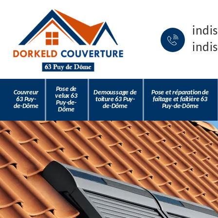
indi
indi
Pose de
Couvreur
Demoussage de
Pose et réparation de
velux 63
63 Puy-
toiture 63 Puy-
faîtage et faîtière 63
Puy-de-
de-Dôme
de-Dôme
Puy-de-Dôme
Dôme