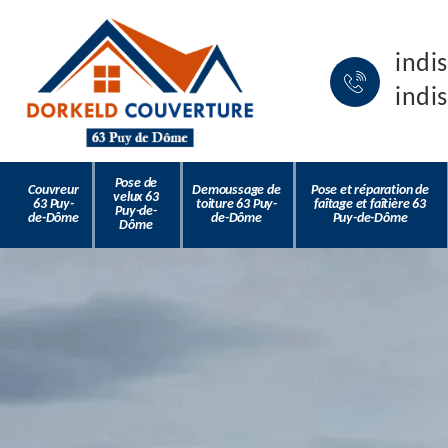
indi
indi
Pose de
Couvreur
Demoussage de
Pose et réparation de
velux 63
63 Puy-
toiture 63 Puy-
faîtage et faîtière 63
Puy-de-
de-Dôme
de-Dôme
Puy-de-Dôme
Dôme