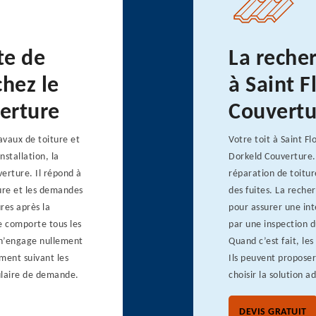
te de
La recher
chez le
à Saint F
erture
Couvertu
avaux de toiture et
Votre toit à Saint Fl
nstallation, la
Dorkeld Couverture. 
erture. Il répond à
réparation de toitur
ure et les demandes
des fuites. La reche
res après la
pour assurer une in
e comporte tous les
par une inspection du
Il n’engage nullement
Quand c’est fait, le
ment suivant les
Ils peuvent proposer 
ulaire de demande.
choisir la solution 
DEVIS GRATUIT