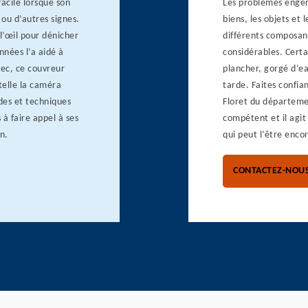
facile lorsque son
Les problèmes engen
 ou d’autres signes.
biens, les objets et
’œil pour dénicher
différents composant
nées l’a aidé à
considérables. Certa
hec, ce couvreur
plancher, gorgé d’ea
telle la caméra
tarde. Faites confia
des et techniques
Floret du départemen
 à faire appel à ses
compétent et il agit
n.
qui peut l’être enco
CONTACTEZ-NOU