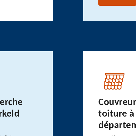
herche
Couvreur
rkeld
toiture à
départe