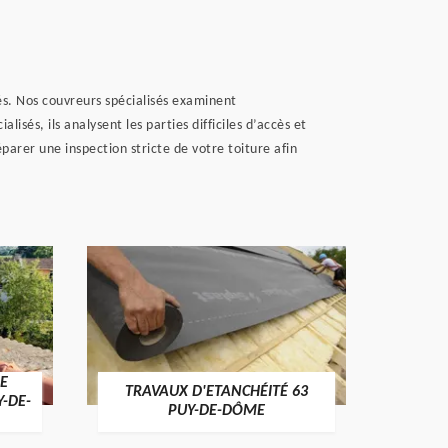
tés. Nos couvreurs spécialisés examinent
isés, ils analysent les parties difficiles d’accès et
arer une inspection stricte de votre toiture afin
E
TRAVAUX D'ETANCHÉITÉ 63
NET
Y-DE-
PUY-DE-DÔME