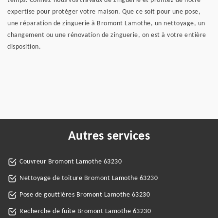
temps. Confiez-nous vos travaux de zinguerie et profitez de notre
expertise pour protéger votre maison. Que ce soit pour une pose,
une réparation de zinguerie à Bromont Lamothe, un nettoyage, un
changement ou une rénovation de zinguerie, on est à votre entière
disposition.
Autres services
Couvreur Bromont Lamothe 63230
Nettoyage de toiture Bromont Lamothe 63230
Pose de gouttières Bromont Lamothe 63230
Recherche de fuite Bromont Lamothe 63230