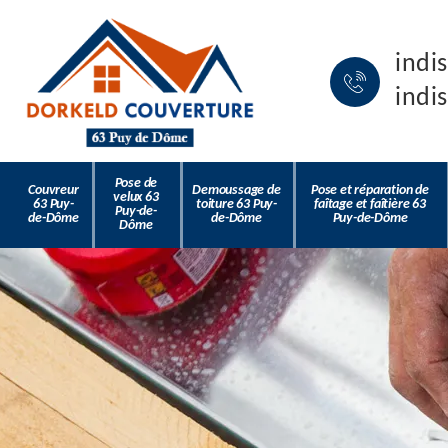
indi
indi
Pose de
Couvreur
Demoussage de
Pose et réparation de
velux 63
63 Puy-
toiture 63 Puy-
faîtage et faîtière 63
Puy-de-
de-Dôme
de-Dôme
Puy-de-Dôme
Dôme