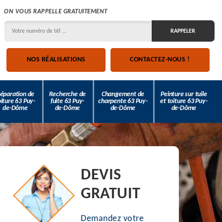
ON VOUS RAPPELLE GRATUITEMENT
NOS RÉALISATIONS
CONTACTEZ-NOUS !
éparation de
Recherche de
Changement de
Peinture sur tuile
oiture 63 Puy-
fuite 63 Puy-
charpente 63 Puy-
et toiture 63 Puy-
de-Dôme
de-Dôme
de-Dôme
de-Dôme
DEVIS
GRATUIT
Demandez votre