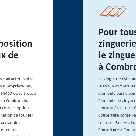
Pour tou
position
zinguerie
ux de
le zingu
c
à Combro
us contacter. Notre
La zinguerie est co
ous propriétaires,
le toit, y compris le
t 63460 où se trouve
éléments participent 
lée à Combronde.
éléments de zingueri
ture avec option
peuvent être tous ré
llation de tous les
Couverture conseille
aux sur des
réparer. Pour vos tr
 effectuer
Couverture à Combr