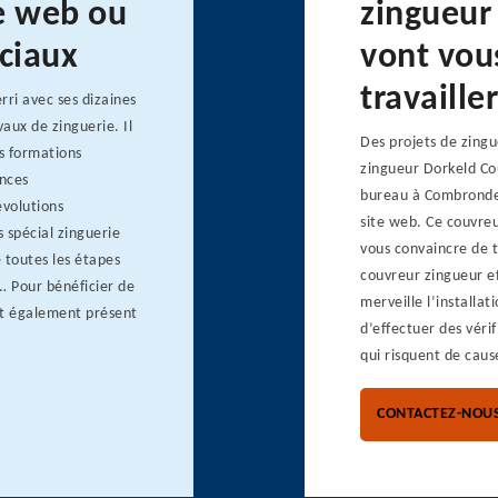
te web ou
zingueur
ociaux
vont vou
travailler
rri avec ses dizaines
aux de zinguerie. Il
Des projets de zingu
es formations
zingueur Dorkeld Co
ances
bureau à Combronde, 
évolutions
site web. Ce couvre
s spécial zinguerie
vous convaincre de tr
e toutes les étapes
couvreur zingueur ef
… Pour bénéficier de
merveille l’installat
est également présent
d’effectuer des vérif
qui risquent de cause
CONTACTEZ-NOU