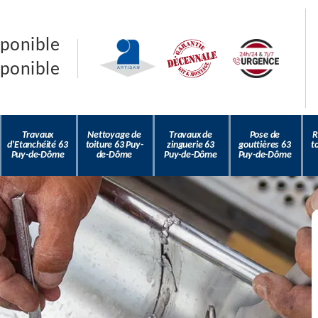
sponible
sponible
Travaux
Nettoyage de
Travaux de
Pose de
R
d'Etanchéité 63
toiture 63 Puy-
zinguerie 63
gouttières 63
t
Puy-de-Dôme
de-Dôme
Puy-de-Dôme
Puy-de-Dôme