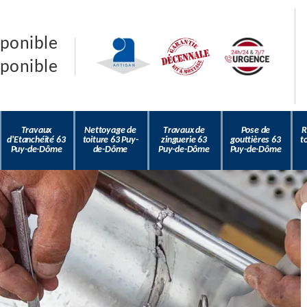
sponible
sponible
Travaux
Nettoyage de
Travaux de
Pose de
R
d'Etanchéité 63
toiture 63 Puy-
zinguerie 63
gouttières 63
t
Puy-de-Dôme
de-Dôme
Puy-de-Dôme
Puy-de-Dôme