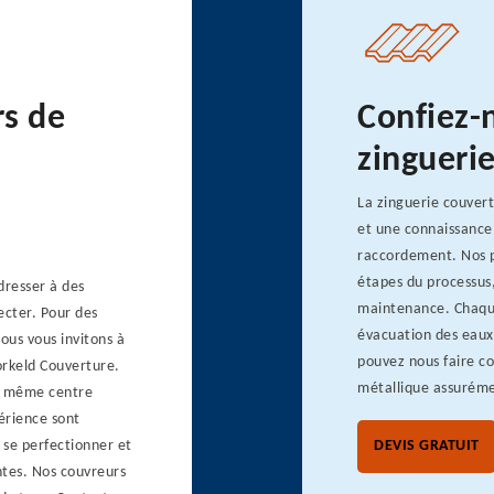
rs de
Confiez-
zinguerie
La zinguerie couver
et une connaissance
raccordement. Nos p
étapes du processus,
dresser à des
maintenance. Chaque
ecter. Pour des
évacuation des eaux 
ous vous invitons à
pouvez nous faire co
orkeld Couverture.
métallique assuréme
le même centre
érience sont
 se perfectionner et
DEVIS GRATUIT
tes. Nos couvreurs