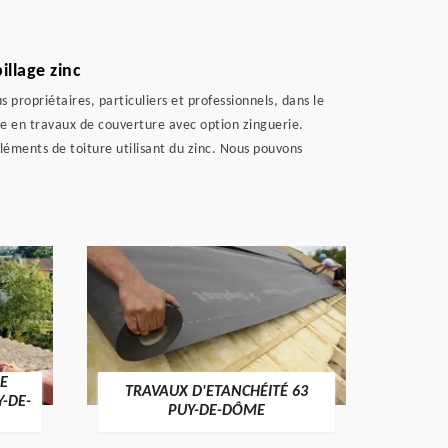
illage zinc
 propriétaires, particuliers et professionnels, dans le
ée en travaux de couverture avec option zinguerie.
éléments de toiture utilisant du zinc. Nous pouvons
E
TRAVAUX D'ETANCHÉITÉ 63
NET
Y-DE-
PUY-DE-DÔME