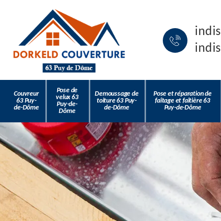
indi
indi
Pose de
Couvreur
Demoussage de
Pose et réparation de
velux 63
63 Puy-
toiture 63 Puy-
faîtage et faîtière 63
Puy-de-
de-Dôme
de-Dôme
Puy-de-Dôme
Dôme