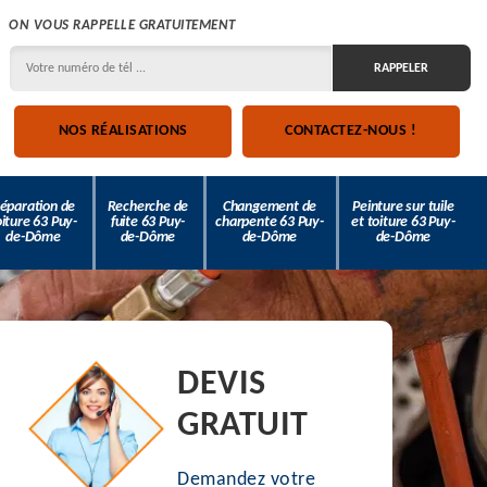
ON VOUS RAPPELLE GRATUITEMENT
NOS RÉALISATIONS
CONTACTEZ-NOUS !
éparation de
Recherche de
Changement de
Peinture sur tuile
oiture 63 Puy-
fuite 63 Puy-
charpente 63 Puy-
et toiture 63 Puy-
de-Dôme
de-Dôme
de-Dôme
de-Dôme
DEVIS
GRATUIT
Demandez votre