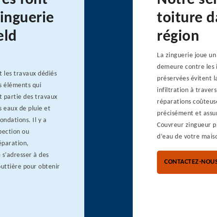
res font
Notre se
zinguerie
toiture d
eld
région
La zinguerie joue un
demeure contre les i
 les travaux dédiés
préservées évitent la
s éléments qui
infiltration à traver
t partie des travaux
réparations coûteus
s eaux de pluie et
précisément et assu
ondations. Il y a
Couvreur zingueur pr
spection ou
d’eau de votre maiso
éparation,
 s’adresser à des
CONTACTEZ-NOU
outtière pour obtenir