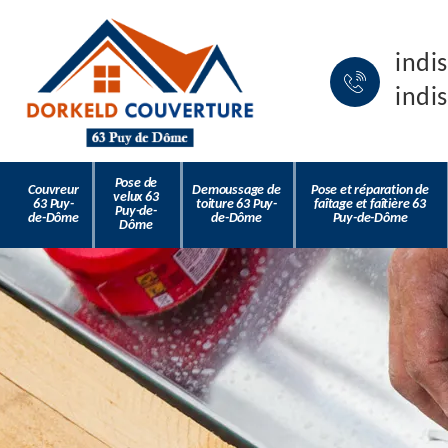
indi
indi
Pose de
Couvreur
Demoussage de
Pose et réparation de
velux 63
63 Puy-
toiture 63 Puy-
faîtage et faîtière 63
Puy-de-
de-Dôme
de-Dôme
Puy-de-Dôme
Dôme