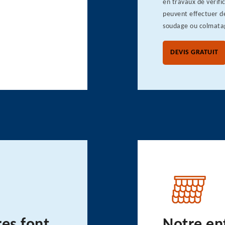
en travaux de vérific
peuvent effectuer de
soudage ou colmatag
DEVIS GRATUIT