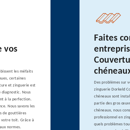
Faites co
e vos
entrepri
Couvertu
chéneau
bissent les méfaits
nues, certaines
Des problèmes sur v
ture et zinguerie est
zinguerie Dorkeld Co
e diagnostic. Nous
chéneaux sont instal
t à la perfection.
partie des gros œuvr
nce. Nous savons les
chéneaux, nous cons
s de gouttières
professionnel en zin
 votre toit. Grâce à
quels problèmes tou
 aux normes.