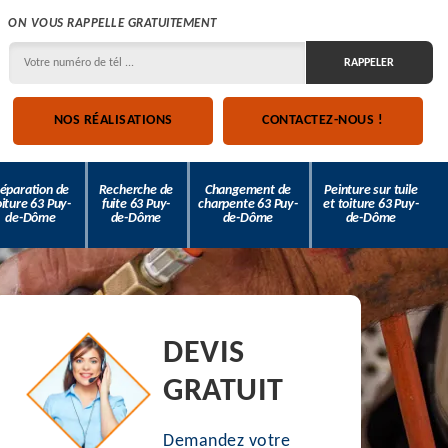
ON VOUS RAPPELLE GRATUITEMENT
NOS RÉALISATIONS
CONTACTEZ-NOUS !
éparation de
Recherche de
Changement de
Peinture sur tuile
oiture 63 Puy-
fuite 63 Puy-
charpente 63 Puy-
et toiture 63 Puy-
de-Dôme
de-Dôme
de-Dôme
de-Dôme
DEVIS
GRATUIT
Demandez votre