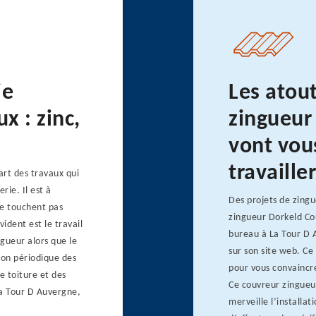
ie
Les atou
x : zinc,
zingueur
vont vou
travailler
art des travaux qui
rie. Il est à
Des projets de zingu
ne touchent pas
zingueur Dorkeld Co
ident est le travail
bureau à La Tour D A
ngueur alors que le
sur son site web. C
tion périodique des
pour vous convaincre 
e toiture et des
Ce couvreur zingueur
La Tour D Auvergne,
merveille l’installat