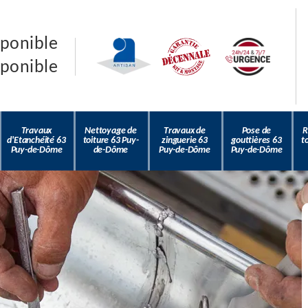
sponible
sponible
Travaux
Nettoyage de
Travaux de
Pose de
R
d'Etanchéité 63
toiture 63 Puy-
zinguerie 63
gouttières 63
t
Puy-de-Dôme
de-Dôme
Puy-de-Dôme
Puy-de-Dôme