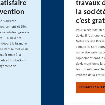
atisfaire
travaux 
vention
la sociét
c’est grat
on s’adresse
 département 63680,
Pour la réalisation d
e réputation grâce à
devis. Il faut que le
. Il a suivi des
Notre société Dorkel
le départ la branche
zinguerie. Contactez
ase dans le métier de
notre site web. La
expérience à la
rapidement dans les
nels et institutions
devis mentionne la d
hangement de
les produits, mobili
Profitez de la gratui
CONTACTEZ-NOU