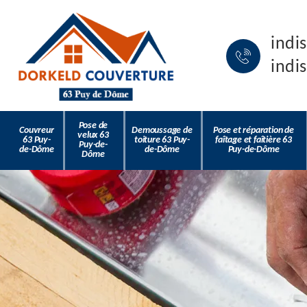
indi
indi
Pose de
Couvreur
Demoussage de
Pose et réparation de
velux 63
63 Puy-
toiture 63 Puy-
faîtage et faîtière 63
Puy-de-
de-Dôme
de-Dôme
Puy-de-Dôme
Dôme