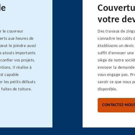
de
Couvertu
votre dev
r le couvreur
Des travaux de zingu
erts aux heures de
connaitre les coûts 
eut le joindre aussi
établissons un devis
s atouts importants
suffit d’envoyer un
 confier vos projets.
siège de notre socié
ions. Il réalise à
envoyer la demande
est capable
vous engage pas. Pro
er les petits défauts
savoir ce que nous 
 fuites de toiture.
disponible.
CONTACTEZ-NOU