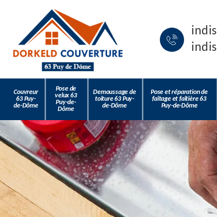
indi
indi
Pose de
Couvreur
Demoussage de
Pose et réparation de
velux 63
63 Puy-
toiture 63 Puy-
faîtage et faîtière 63
Puy-de-
de-Dôme
de-Dôme
Puy-de-Dôme
Dôme