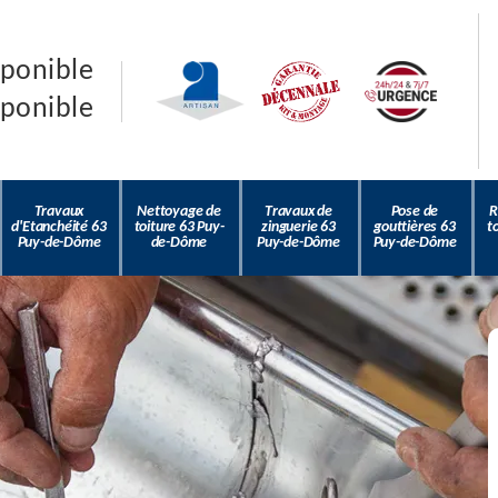
sponible
sponible
Travaux
Nettoyage de
Travaux de
Pose de
R
d'Etanchéité 63
toiture 63 Puy-
zinguerie 63
gouttières 63
t
Puy-de-Dôme
de-Dôme
Puy-de-Dôme
Puy-de-Dôme