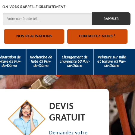
ON VOUS RAPPELLE GRATUITEMENT
NOS RÉALISATIONS
CONTACTEZ-NOUS !
éparation de
Recherche de
Changement de
Peinture sur tuile
oiture 63 Puy-
fuite 63 Puy-
charpente 63 Puy-
et toiture 63 Puy-
de-Dôme
de-Dôme
de-Dôme
de-Dôme
DEVIS
GRATUIT
Demandez votre