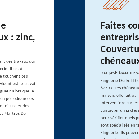
ie
Faites co
x : zinc,
entrepri
Couvertu
chéneau
art des travaux qui
rie. Il est à
Des problèmes sur v
ne touchent pas
zinguerie Dorkeld Co
ident est le travail
63730. Les chéneaux 
ngueur alors que le
maison, elle fait pa
tion périodique des
interventions sur le
e toiture et des
contacter un profes
Les Martres De
pour vérifier quels
sont spécialisés en 
zinguerie. Ils peuve