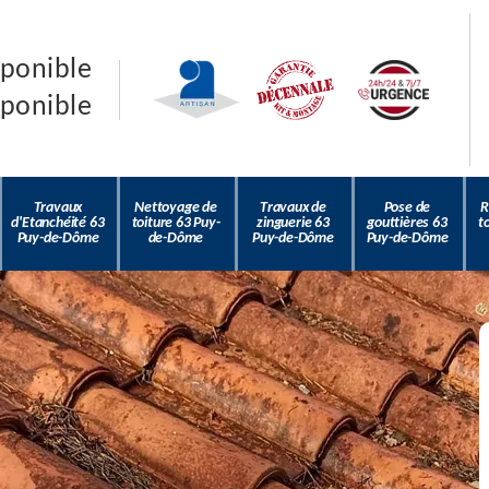
sponible
sponible
Travaux
Nettoyage de
Travaux de
Pose de
R
d'Etanchéité 63
toiture 63 Puy-
zinguerie 63
gouttières 63
t
Puy-de-Dôme
de-Dôme
Puy-de-Dôme
Puy-de-Dôme