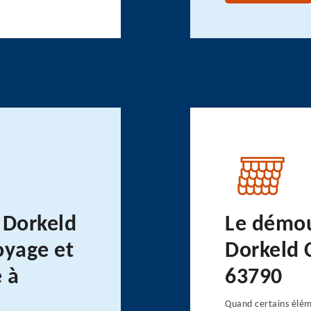
 Dorkeld
Le démou
oyage et
Dorkeld 
 à
63790
Quand certains élém