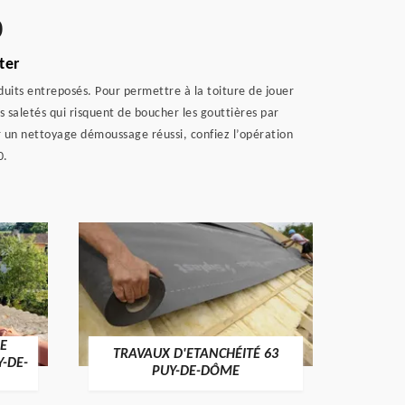
0
ter
duits entreposés. Pour permettre à la toiture de jouer
es saletés qui risquent de boucher les gouttières par
ur un nettoyage démoussage réussi, confiez l’opération
0.
E
TRAVAUX D'ETANCHÉITÉ 63
NET
Y-DE-
PUY-DE-DÔME