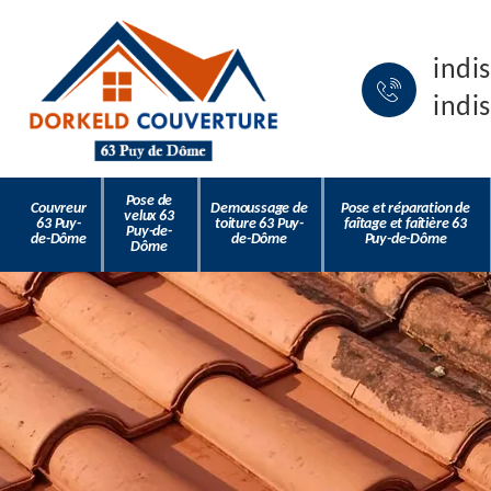
indi
indi
Pose de
Couvreur
Demoussage de
Pose et réparation de
velux 63
63 Puy-
toiture 63 Puy-
faîtage et faîtière 63
Puy-de-
de-Dôme
de-Dôme
Puy-de-Dôme
Dôme