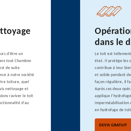
ettoyage
Opératio
dans le 
urs d’être un
Le toit est tellemen
dans tout Chambon
état. Il protège les 
est de suite
contribue à leur bie
ance à notre société
et solide pendant de
re toiture, quel
façon régulière, il f
vis nettoyage et
Après ces deux opéra
ons raviver le toit
applique l’hydrofuge
nctionnalité d’au
imperméabilisation d
en hydrofuge de toit
DEVIS GRATUIT