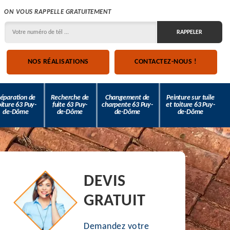
ON VOUS RAPPELLE GRATUITEMENT
NOS RÉALISATIONS
CONTACTEZ-NOUS !
éparation de
Recherche de
Changement de
Peinture sur tuile
oiture 63 Puy-
fuite 63 Puy-
charpente 63 Puy-
et toiture 63 Puy-
de-Dôme
de-Dôme
de-Dôme
de-Dôme
DEVIS
GRATUIT
Demandez votre