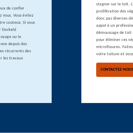
stagner sur le toit.
geux de confier
prolifération des v
z vous. Vous évitez
donc pas diverses dé
tre couteux. Si vous
appel à un professio
r Dorkeld
démoussage de toit d
toyage ou le
pour éliminer ces vé
zone depuis des
microfissures. Faite
es récurrents des
votre toiture et vou
r les travaux
CONTACTEZ-NOU