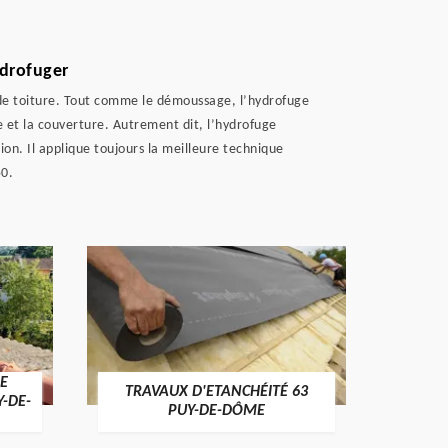
ydrofuger
 de toiture. Tout comme le démoussage, l’hydrofuge
ure et la couverture. Autrement dit, l’hydrofuge
ion. Il applique toujours la meilleure technique
50.
E
TRAVAUX D'ETANCHÉITÉ 63
NET
Y-DE-
PUY-DE-DÔME