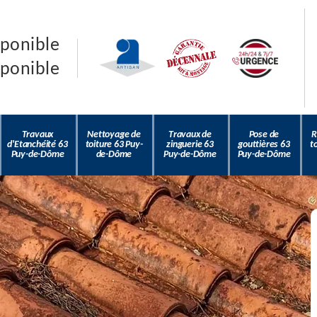
sponible
sponible
Travaux
Nettoyage de
Travaux de
Pose de
R
d'Etanchéité 63
toiture 63 Puy-
zinguerie 63
gouttières 63
t
Puy-de-Dôme
de-Dôme
Puy-de-Dôme
Puy-de-Dôme