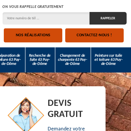
ON VOUS RAPPELLE GRATUITEMENT
NOS RÉALISATIONS
CONTACTEZ-NOUS !
éparation de
Recherche de
Changement de
Peinture sur tuile
oiture 63 Puy-
fuite 63 Puy-
charpente 63 Puy-
et toiture 63 Puy-
de-Dôme
de-Dôme
de-Dôme
de-Dôme
DEVIS
GRATUIT
Demandez votre