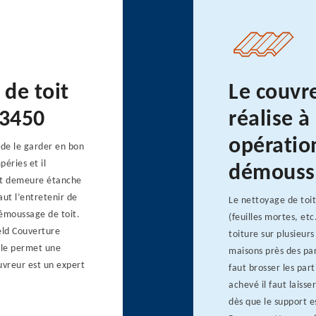
de toit
Le couvr
63450
réalise à
opératio
 de le garder en bon
péries et il
démouss
toit demeure étanche
aut l’entretenir de
Le nettoyage de toit
 démoussage de toit.
(feuilles mortes, etc
eld Couverture
toiture sur plusieurs
Elle permet une
maisons près des par
uvreur est un expert
faut brosser les par
achevé il faut lais
dès que le support e