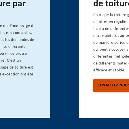
ure par
de toitu
Pour que la toiture 
d’entretien régulier
ste du démoussage de
face à de différentes
lles environnantes.
ultraviolets les agr
utes les demandes de
de manière périodiq
ilise différents
qui peut s’occuper à 
 servir de brosse
différentes méthodes
re. C’est un
de différents matéri
sage de toiture est
efficace et rapide.
ns exception ont été
CONTACTEZ-NOU