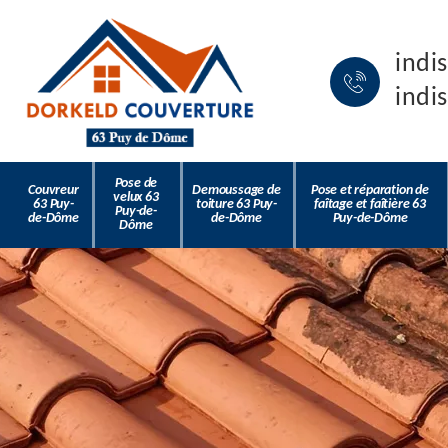
indi
indi
Pose de
Couvreur
Demoussage de
Pose et réparation de
velux 63
63 Puy-
toiture 63 Puy-
faîtage et faîtière 63
Puy-de-
de-Dôme
de-Dôme
Puy-de-Dôme
Dôme