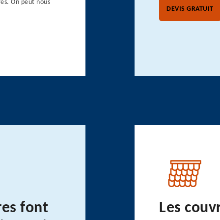
res. On peut nous
DEVIS GRATUIT
res font
Les couv