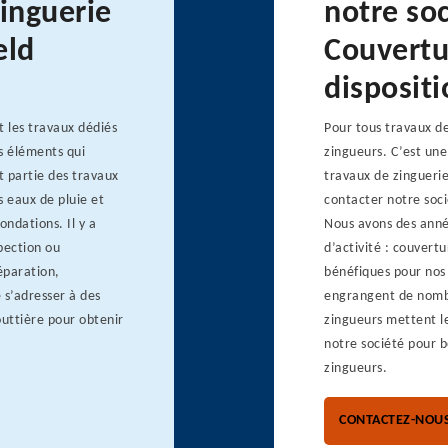
zinguerie
notre so
eld
Couvertu
dispositi
 les travaux dédiés
Pour tous travaux de
s éléments qui
zingueurs. C’est une
t partie des travaux
travaux de zingueri
s eaux de pluie et
contacter notre soc
ondations. Il y a
Nous avons des anné
spection ou
d’activité : couvert
éparation,
bénéfiques pour nos 
 s’adresser à des
engrangent de nombr
outtière pour obtenir
zingueurs mettent le
notre société pour b
zingueurs.
CONTACTEZ-NOU