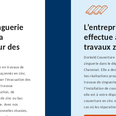
nguerie
L’entrep
a
effectue 
ur des
travaux z
Dorkeld Couverture e
zinguerie dans le dé
e en travaux de
Chanonat. Elle a des
façonnés en zinc,
Ses réalisations pro
ser l’évacuation des
travaux de zinguerie
 travaux
l’installation de co
ration, de
elle est à votre dis
 de zinc ou bac
couverture en zinc 
re. Avec nos
cas où les réparatio
onnelles réussies,