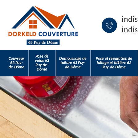
indi
indi
Pose de
Couvreur
Demoussage de
Pose et réparation de
velux 63
63 Puy-
toiture 63 Puy-
faîtage et faîtière 63
Puy-de-
de-Dôme
de-Dôme
Puy-de-Dôme
Dôme