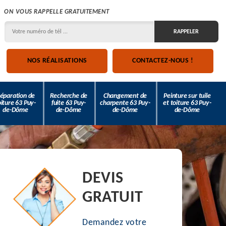
ON VOUS RAPPELLE GRATUITEMENT
NOS RÉALISATIONS
CONTACTEZ-NOUS !
éparation de
Recherche de
Changement de
Peinture sur tuile
oiture 63 Puy-
fuite 63 Puy-
charpente 63 Puy-
et toiture 63 Puy-
de-Dôme
de-Dôme
de-Dôme
de-Dôme
DEVIS
GRATUIT
Demandez votre