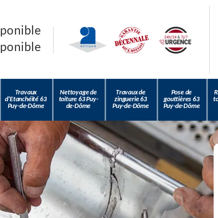
sponible
sponible
Travaux
Nettoyage de
Travaux de
Pose de
R
d'Etanchéité 63
toiture 63 Puy-
zinguerie 63
gouttières 63
t
Puy-de-Dôme
de-Dôme
Puy-de-Dôme
Puy-de-Dôme