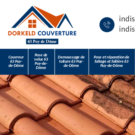
indi
indi
Pose de
Couvreur
Demoussage de
Pose et réparation de
velux 63
63 Puy-
toiture 63 Puy-
faîtage et faîtière 63
Puy-de-
de-Dôme
de-Dôme
Puy-de-Dôme
Dôme