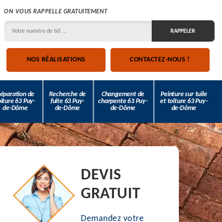
ON VOUS RAPPELLE GRATUITEMENT
NOS RÉALISATIONS
CONTACTEZ-NOUS !
éparation de
Recherche de
Changement de
Peinture sur tuile
oiture 63 Puy-
fuite 63 Puy-
charpente 63 Puy-
et toiture 63 Puy-
de-Dôme
de-Dôme
de-Dôme
de-Dôme
DEVIS
GRATUIT
Demandez votre