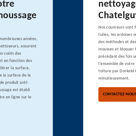
otre
nettoyage
émoussage
Chatelgu
Nos couvreurs sont f
tuiles, les ardoises
e nombreuses années,
des méthodes et des 
nettoyeurs, assurent
mousses et bloquer l
es coûts des
précédant des fois u
t en fonction des
l’ensemble de votre 
dérer la surface,
toiture par Dorkeld 
e la surface de la
minutieusement.
de produit anti-
ussage est établi
CONTACTEZ-NOU
e en ligne sur le