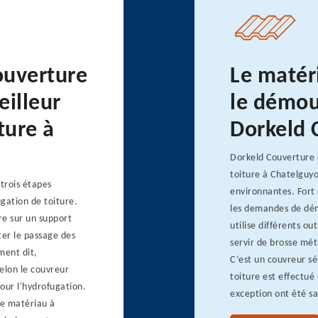
ouverture
Le matéri
eilleur
le démou
ture à
Dorkeld 
Dorkeld Couverture e
toiture à Chatelguyo
 trois étapes
environnantes. Fort 
gation de toiture.
les demandes de démo
re sur un support
utilise différents out
iter le passage des
servir de brosse mét
ment dit,
C’est un couvreur s
Selon le couvreur
toiture est effectué 
pour l'hydrofugation.
exception ont été sat
le matériau à