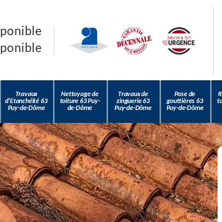
sponible
sponible
Travaux
Nettoyage de
Travaux de
Pose de
R
d'Etanchéité 63
toiture 63 Puy-
zinguerie 63
gouttières 63
t
Puy-de-Dôme
de-Dôme
Puy-de-Dôme
Puy-de-Dôme