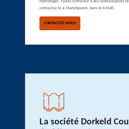
hydrofuger. Faites confiance à ses connaissances t
contactez-le à Chatelguyon, dans le 63140.
CONTACTEZ-NOUS
La société Dorkeld Co