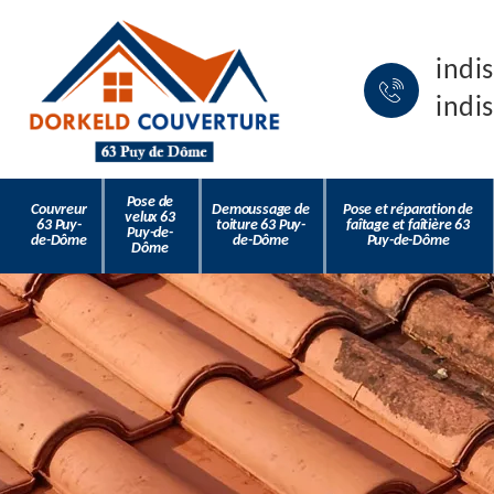
indi
indi
Pose de
Couvreur
Demoussage de
Pose et réparation de
velux 63
63 Puy-
toiture 63 Puy-
faîtage et faîtière 63
Puy-de-
de-Dôme
de-Dôme
Puy-de-Dôme
Dôme