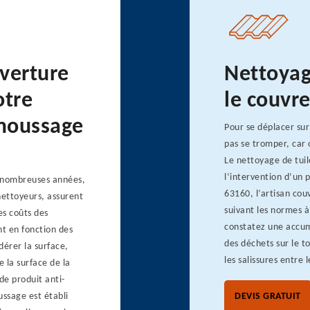
uverture
Nettoyage
otre
le couvr
émoussage
Pour se déplacer sur
pas se tromper, car
Le nettoyage de tuil
l’intervention d’un 
e nombreuses années,
63160, l’artisan cou
nettoyeurs, assurent
suivant les normes à
es coûts des
constatez une accumu
t en fonction des
des déchets sur le to
dérer la surface,
les salissures entre l
e la surface de la
de produit anti-
ussage est établi
DEVIS GRATUIT