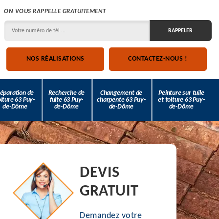
ON VOUS RAPPELLE GRATUITEMENT
NOS RÉALISATIONS
CONTACTEZ-NOUS !
éparation de
Recherche de
Changement de
Peinture sur tuile
oiture 63 Puy-
fuite 63 Puy-
charpente 63 Puy-
et toiture 63 Puy-
de-Dôme
de-Dôme
de-Dôme
de-Dôme
DEVIS
GRATUIT
Demandez votre