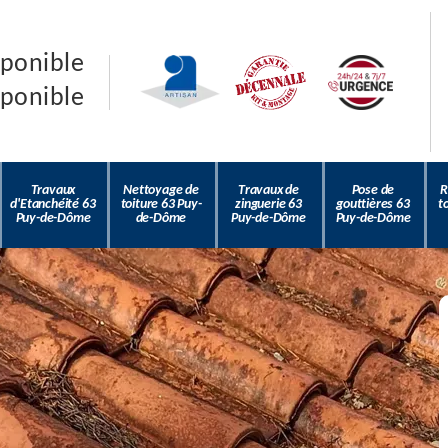
sponible
sponible
Travaux
Nettoyage de
Travaux de
Pose de
R
d'Etanchéité 63
toiture 63 Puy-
zinguerie 63
gouttières 63
t
Puy-de-Dôme
de-Dôme
Puy-de-Dôme
Puy-de-Dôme