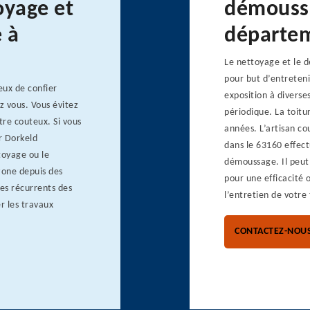
oyage et
démoussa
 à
départe
Le nettoyage et le 
pour but d’entreteni
geux de confier
exposition à diverse
z vous. Vous évitez
périodique. La toitu
tre couteux. Si vous
années. L’artisan co
r Dorkeld
dans le 63160 effect
toyage ou le
démoussage. Il peut 
zone depuis des
pour une efficacité 
es récurrents des
l’entretien de votre 
r les travaux
CONTACTEZ-NOU