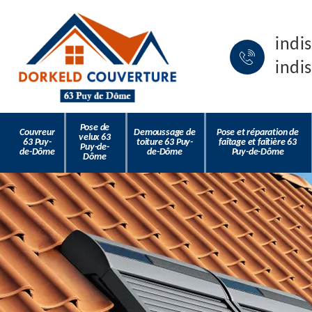
indi
indi
Pose de
Couvreur
Demoussage de
Pose et réparation de
velux 63
63 Puy-
toiture 63 Puy-
faîtage et faîtière 63
Puy-de-
de-Dôme
de-Dôme
Puy-de-Dôme
Dôme