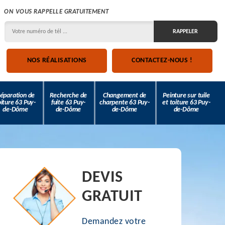
ON VOUS RAPPELLE GRATUITEMENT
NOS RÉALISATIONS
CONTACTEZ-NOUS !
éparation de
Recherche de
Changement de
Peinture sur tuile
oiture 63 Puy-
fuite 63 Puy-
charpente 63 Puy-
et toiture 63 Puy-
de-Dôme
de-Dôme
de-Dôme
de-Dôme
DEVIS
GRATUIT
Demandez votre