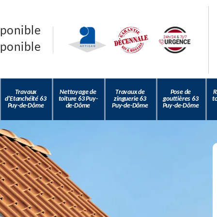
sponible
sponible
Travaux
Nettoyage de
Travaux de
Pose de
R
d'Etanchéité 63
toiture 63 Puy-
zinguerie 63
gouttières 63
t
Puy-de-Dôme
de-Dôme
Puy-de-Dôme
Puy-de-Dôme