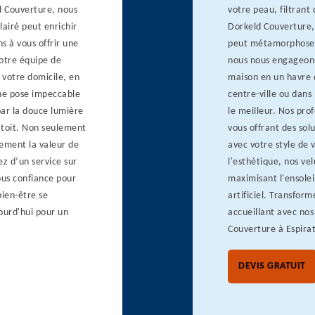
d Couverture, nous
votre peau, filtrant
airé peut enrichir
Dorkeld Couverture,
s à vous offrir une
peut métamorphoser 
Notre équipe de
nous nous engageons 
 votre domicile, en
maison en un havre 
une pose impeccable
centre-ville ou dans
par la douce lumière
le meilleur. Nos pro
e toit. Non seulement
vous offrant des sol
ement la valeur de
avec votre style de 
z d’un service sur
l'esthétique, nos ve
ous confiance pour
maximisant l'ensolei
bien-être se
artificiel. Transfor
ourd'hui pour un
accueillant avec nos
Couverture à Espirat
DEVIS GRATUIT