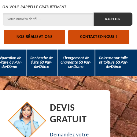
ON VOUS RAPPELLE GRATUITEMENT
NOS RÉALISATIONS
CONTACTEZ-NOUS !
éparation de
Recherche de
Changement de
Peinture sur tuile
oiture 63 Puy-
fuite 63 Puy-
charpente 63 Puy-
et toiture 63 Puy-
de-Dôme
de-Dôme
de-Dôme
de-Dôme
DEVIS
GRATUIT
Demandez votre