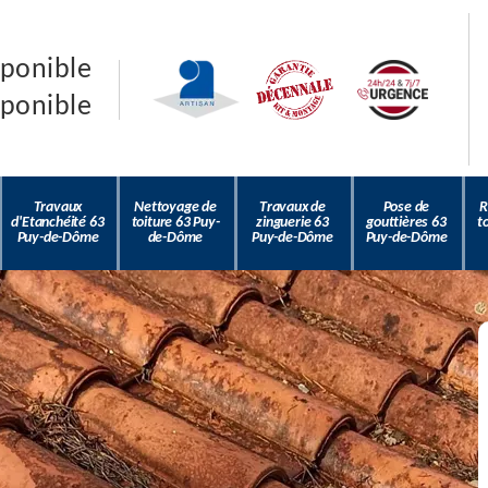
sponible
sponible
Travaux
Nettoyage de
Travaux de
Pose de
R
d'Etanchéité 63
toiture 63 Puy-
zinguerie 63
gouttières 63
t
Puy-de-Dôme
de-Dôme
Puy-de-Dôme
Puy-de-Dôme