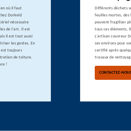
en où il faut
Différents déchets s
 Chez Dorkeld
feuilles mortes, des
tériel nécessaire
peuvent fragiliser p
es de l’art. Il est
tous ces éléments, i
is il est tout aussi
L’artisan couvreur 
triser les gestes. En
ses environs pour so
 est toujours
certifié après quelq
tretien de toiture.
travaux de nettoyag
ure !
CONTACTEZ-NOU