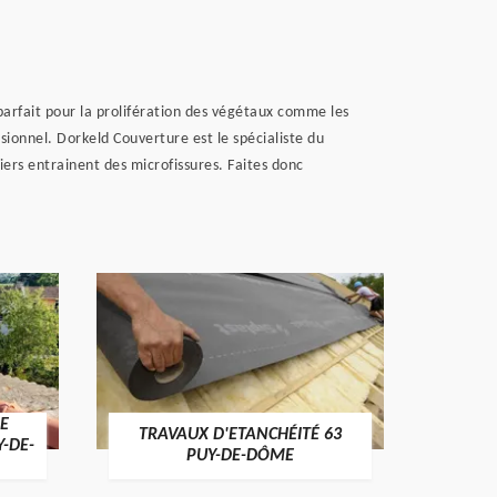
parfait pour la prolifération des végétaux comme les
sionnel. Dorkeld Couverture est le spécialiste du
iers entrainent des microfissures. Faites donc
E
TRAVAUX D'ETANCHÉITÉ 63
NET
Y-DE-
PUY-DE-DÔME