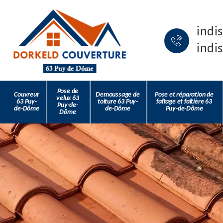
indi
indi
Pose de
Couvreur
Demoussage de
Pose et réparation de
velux 63
63 Puy-
toiture 63 Puy-
faîtage et faîtière 63
Puy-de-
de-Dôme
de-Dôme
Puy-de-Dôme
Dôme