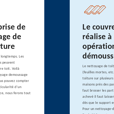
prise de
Le couvr
age de
réalise à
rture
opératio
démouss
s longtemps. Les
es peuvent
Le nettoyage de toit
e toit. Voilà
(feuilles mortes, etc
toyage demoussage
toiture sur plusieurs
Vous pouvez compter
maisons près des par
ticularité d’un
faut brosser les par
nce, nous ferons tout
achevé il faut lais
dès que le support e
Pour un nettoyage-