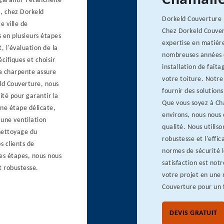
Chamalie
 garantir l'étanchéité
s, chez Dorkeld
Dorkeld Couverture :
 ville de
Chez Dorkeld Couver
 en plusieurs étapes
expertise en matière
 l'évaluation de la
nombreuses années 
écifiques et choisir
installation de faîta
la charpente assure
votre toiture. Notre
ld Couverture, nous
fournir des solution
ité pour garantir la
Que vous soyez à Ch
une étape délicate,
environs, nous nous 
 une ventilation
qualité. Nous utilis
 nettoyage du
robustesse et l'effic
s clients de
normes de sécurité l
ces étapes, nous nous
satisfaction est not
t robustesse.
votre projet en une 
Couverture pour un 
DEVIS GRATUIT