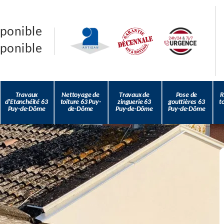
sponible
sponible
Travaux
Nettoyage de
Travaux de
Pose de
R
d'Etanchéité 63
toiture 63 Puy-
zinguerie 63
gouttières 63
t
Puy-de-Dôme
de-Dôme
Puy-de-Dôme
Puy-de-Dôme