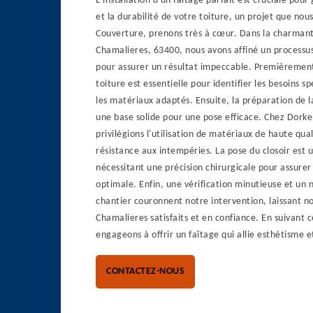
L'installation d'un faîtage parfait est cruciale pour
et la durabilité de votre toiture, un projet que nou
Couverture, prenons très à cœur. Dans la charmante
Chamalieres, 63400, nous avons affiné un processus
pour assurer un résultat impeccable. Premièrement,
toiture est essentielle pour identifier les besoins sp
les matériaux adaptés. Ensuite, la préparation de 
une base solide pour une pose efficace. Chez Dorke
privilégions l'utilisation de matériaux de haute qual
résistance aux intempéries. La pose du closoir est 
nécessitant une précision chirurgicale pour assurer
optimale. Enfin, une vérification minutieuse et un
chantier couronnent notre intervention, laissant no
Chamalieres satisfaits et en confiance. En suivant 
engageons à offrir un faîtage qui allie esthétisme e
CONTACTEZ-NOUS