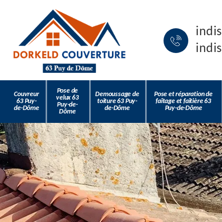
indi
indi
Pose de
Couvreur
Demoussage de
Pose et réparation de
velux 63
63 Puy-
toiture 63 Puy-
faîtage et faîtière 63
Puy-de-
de-Dôme
de-Dôme
Puy-de-Dôme
Dôme