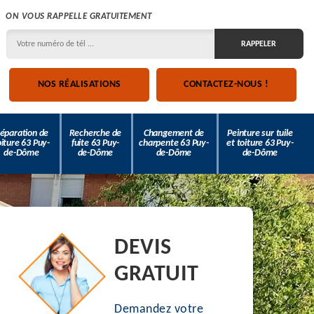
ON VOUS RAPPELLE GRATUITEMENT
NOS RÉALISATIONS
CONTACTEZ-NOUS !
éparation de
Recherche de
Changement de
Peinture sur tuile
oiture 63 Puy-
fuite 63 Puy-
charpente 63 Puy-
et toiture 63 Puy-
de-Dôme
de-Dôme
de-Dôme
de-Dôme
DEVIS
GRATUIT
Demandez votre