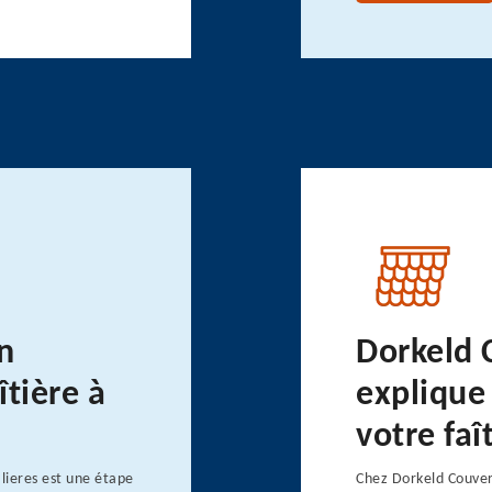
n
Dorkeld 
îtière à
explique
votre fa
lieres est une étape
Chez Dorkeld Couver