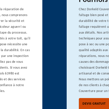
Fournols
la réparation de
Chez Dorkeld Couver
e, nous comprenons
faîtage bien posé et
er la sécurité et
durabilité de votre 
icoleur aguerri ou
faîtage requièrent u
tape du processus.
aux détails. Nos arti
és à votre toit, qu'il
techniques pour assu
a pose nécessite une
pose à sec ou une po
la durabilité. En cas
qualité adaptés aux 
 par une inspection
réparations, nous no
liez pas de vous
causes des dommages
dents. Si vous avez
choisissant Dorkeld 
ols 63980 est
artisanal et de cons
és et des services
Nous mettons un poin
confiance à notre
de nos clients à cha
ies.
Couverture pour un f
DEVIS GRATUIT