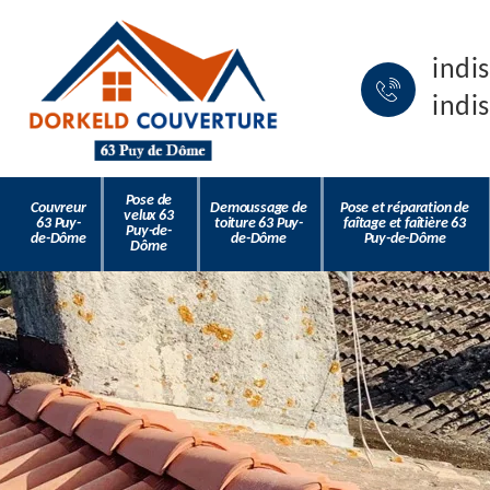
indi
indi
Pose de
Couvreur
Demoussage de
Pose et réparation de
velux 63
63 Puy-
toiture 63 Puy-
faîtage et faîtière 63
Puy-de-
de-Dôme
de-Dôme
Puy-de-Dôme
Dôme