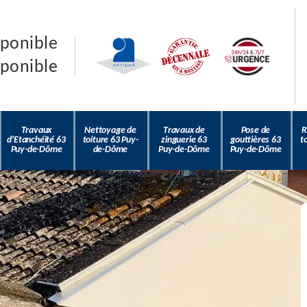
sponible
sponible
Travaux
Nettoyage de
Travaux de
Pose de
R
d'Etanchéité 63
toiture 63 Puy-
zinguerie 63
gouttières 63
t
Puy-de-Dôme
de-Dôme
Puy-de-Dôme
Puy-de-Dôme