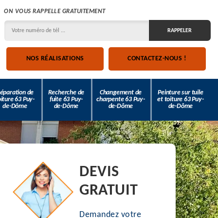
ON VOUS RAPPELLE GRATUITEMENT
NOS RÉALISATIONS
CONTACTEZ-NOUS !
éparation de
Recherche de
Changement de
Peinture sur tuile
oiture 63 Puy-
fuite 63 Puy-
charpente 63 Puy-
et toiture 63 Puy-
de-Dôme
de-Dôme
de-Dôme
de-Dôme
DEVIS
GRATUIT
Demandez votre