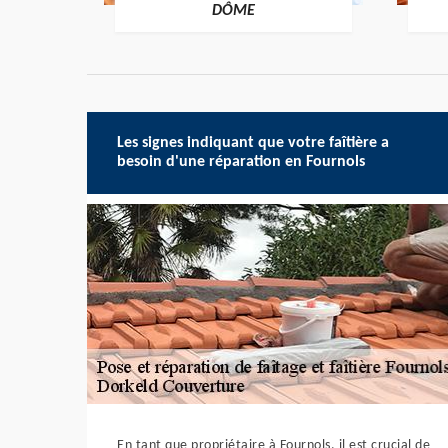
-DÔME
DÔME
Les signes indiquant que votre faîtière a
besoin d'une réparation en Fournols
En tant que propriétaire à Fournols, il est crucial de