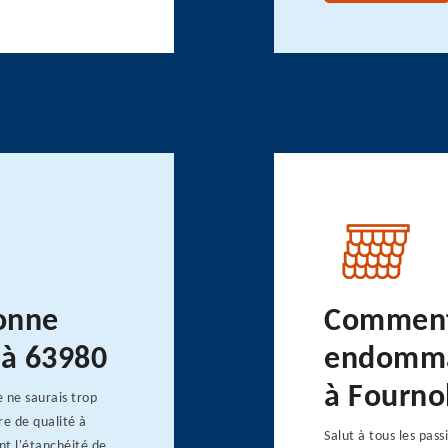
onne
Comment 
e à 63980
endommag
à Fourno
 ne saurais trop
ère de qualité à
Salut à tous les pas
nt l'étanchéité de